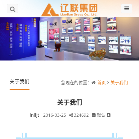
关于我们
您现在的位置：
首页
关于我们
关于我们
lnlljt
2016-03-25
324692
默认