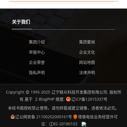
关于我们
集团介绍
集团要闻
举报中心
企业文化
企业荣誉
网站地图
隐私声明
法律声明
Copyright
1995-2025
辽宁联众科技开发集团有限公司.
版权所
有.基于
Z-BlogPHP
搭建.
辽ICP备12015337号
未经书面授权禁止使用，请勿转载或建立镜像，违者依法必究。
辽公网安备 21100202000161号
增值电信业务经营许可
证：辽B2-20180103