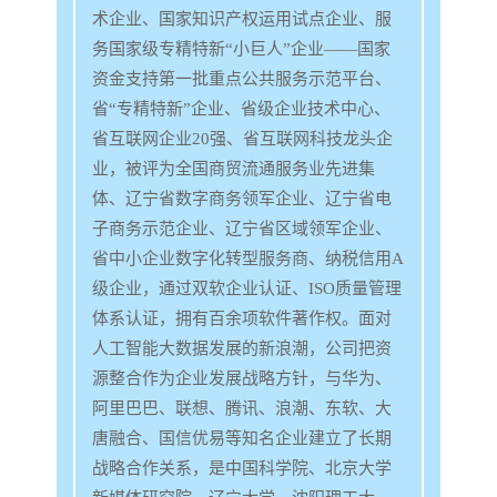
术企业、国家知识产权运用试点企业、服
务国家级专精特新“小巨人”企业——国家
资金支持第一批重点公共服务示范平台、
省“专精特新”企业、省级企业技术中心、
省互联网企业20强、省互联网科技龙头企
业，被评为全国商贸流通服务业先进集
体、辽宁省数字商务领军企业、辽宁省电
子商务示范企业、辽宁省区域领军企业、
省中小企业数字化转型服务商、纳税信用A
级企业，通过双软企业认证、ISO质量管理
体系认证，拥有百余项软件著作权。面对
人工智能大数据发展的新浪潮，公司把资
源整合作为企业发展战略方针，与华为、
阿里巴巴、联想、腾讯、浪潮、东软、大
唐融合、国信优易等知名企业建立了长期
战略合作关系，是中国科学院、北京大学