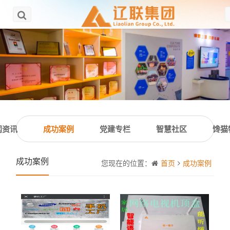
闻资讯
成功案例
党建专栏
智慧社区
馋猫
成功案例
您现在的位置：
首页
成功案例