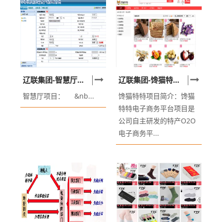
辽联集团-智慧厅项目
辽联集团-馋猫特特项目
智慧厅项目： &nb...
馋猫特特项目简介：馋猫
特特电子商务平台项目是
公司自主研发的特产O2O
电子商务平...