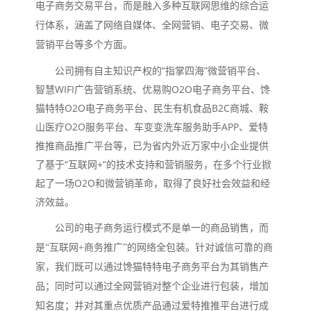
电子商务交易平台，而是融入多种互联网思维的综合运
行体系，涵盖了网络自媒体、全网营销、电子交易、微
营销平台等多个方面。
公司拥有自主知识产权的“指掌四海”微营销平台、
智慧WIFI广告营销系统、优易购O2O电子商务平台、馋
猫特特O2O电子商务平台、民生有机食品B2C商城、鞍
山医疗O2O服务平台、车变变洗车服务助手APP、爱特
推推商品推广平台等，已为省内外近万家中小企业提供
了基于“互联网+”的技术支持和营销服务，在多个行业掀
起了一场O2O和微营销革命，取得了良好社会效益和经
济效益。
公司的电子商务运行模式不是单一的商品销售，而
是“互联网+商务推广”的网络全包装。针对诚信可靠的商
家，我们既可以通过馋猫特特电子商务平台为其销售产
品；同时可以通过全网营销对整个企业进行包装，增加
知名度；并对其重点优质产品通过爱特推推平台进行成