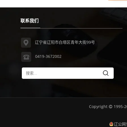
联系我们
辽宁省辽阳市白塔区青年大街99号
0419-3672002
Copyright
1995-2
辽公网安