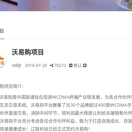
目
沃易购项目
lnlljt
2016-07-28
78272
默认
购项目简介：
购是中国联通旨在促进WCDMA终端产业链发展，为各合作伙伴
生态交易系统。沃易购平台聚集了近30个品牌超过400款WCDMA
伙伴直接交易，消除中间环节，将利润最大程度让利给末端销售伙伴
沃易购平台充分考虑各位合作伙伴利益，致力于打造自我成长、自
快速健康成长！辽联科技已经正式签约沃易购！