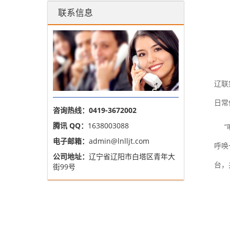
（1
联系信息
（2
（3
辽联
日常
咨询热线：0419-3672002
腾讯 QQ：
1638003088
“喊
电子邮箱：
admin@lnlljt.com
呼唤
公司地址：
辽宁省辽阳市白塔区青年大
台，
街99号