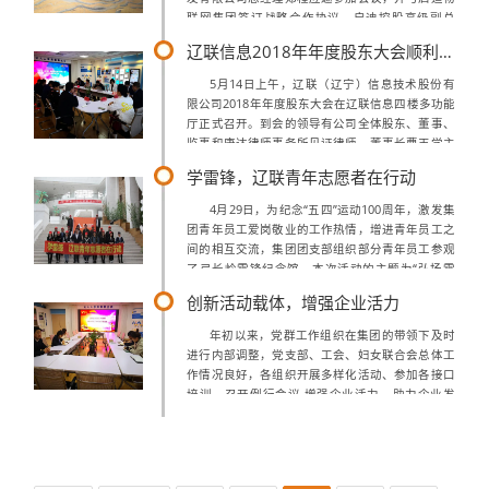
联网集团签订战略合作协议。启迪控股高级副总
裁、启迪物联网联席董事长兼总裁王彬博士在产业
辽联信息2018年年度股东大会顺利召开
论坛上进行了主题演讲，启迪物联网产业...
5月14日上午，辽联（辽宁）信息技术股份有
限公司2018年年度股东大会在辽联信息四楼多功能
厅正式召开。到会的领导有公司全体股东、董事、
监事和康达律师事务所见证律师，董事长曹玉学主
持本次股东会议。本次会议旨在全体股东共同审议
学雷锋，辽联青年志愿者在行动
公司《关于公司<2018年度董事会...
4月29日，为纪念“五四”运动100周年，激发集
团青年员工爱岗敬业的工作热情，增进青年员工之
间的相互交流，集团团支部组织部分青年员工参观
了弓长岭雷锋纪念馆，本次活动的主题为“弘扬雷
锋精神,争当青年先锋”在雷锋纪念馆内合影留念在
创新活动载体，增强企业活力
纪念馆中，大家浏览了雷锋各个时...
年初以来，党群工作组织在集团的带领下及时
进行内部调整，党支部、工会、妇女联合会总体工
作情况良好，各组织开展多样化活动、参加各接口
培训、召开例行会议,增强企业活力，助力企业发
展。2019年度党群工作组织工作规划部署会议集团
党支部坚持组织制度，严格党员标准。发...