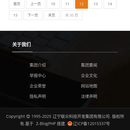
首页
上一页
10
11
12
13
14
15
下一页
末页
共 30 页
关于我们
集团介绍
集团要闻
举报中心
企业文化
企业荣誉
网站地图
隐私声明
法律声明
Copyright
1995-2025
辽宁联众科技开发集团有限公司.
版权所
有.基于
Z-BlogPHP
搭建.
辽ICP备12015337号