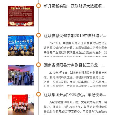
长郭孝宇，市委宣传部科长李铭军，市新联会会长
新升级新突破，辽联财源大数据项目与盘锦市兴隆台区正式签约
宋恩军，市新联会常务副会长王春菲，辽联信...
辽联信息受邀参加2019中国县域经济创新发展论坛，曹玉学董事长出席高端对话访谈
7月19日，中国县域经济创新发展论坛在北京
香格里拉饭店盛大开幕。本届论坛由工信部中国电
子信息产业发展研究院直属企业赛迪顾问主办，赛
迪顾问县域经济研究中心承办，赛迪顾问数字转型
研究中心、大数据研究中心等联盟协办。主论坛聚
湖南省衡阳县常务副县长王苏龙一行莅临辽联集团考察财源大数据项目
焦“县域经济高质量发展新方略”主题，发...
2019年7月5日，湖南省衡阳县常务副县长王苏
龙、县财政局局长王强、县税务局常务副局长王一
名等一行抵达辽阳，考察辽联集团自主研发项目—
财源大数据项目。常务副县长王苏龙一行听取集团
各个项目介绍上午，考察团一行来到了集团总部，
辽联集团开展“不忘初心，牢记使命” 主题党日活动
在集团董事长曹玉学、总经理郝鹍、财...
为纪念建党98周年，提升党组织的组织力、凝
聚力、战斗力，6月29日上午，集团党支部组织优
秀党员代表开展以“不忘初心，牢记使命”为主题的