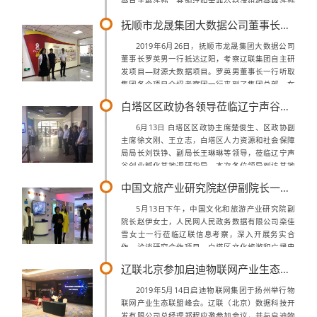
党日主题活动，参观辽阳市非公经济组织党群活动
中心，并赴全国优秀基层党组织、国家新型农村示
抚顺市龙晟集团大数据公司董事长罗英男一行莅临辽联集团考察财源大数据项目
范点、辽阳县前杜村实地考察。“不忘...
2019年6月26日，抚顺市龙晟集团大数据公司
董事长罗英男一行抵达辽阳，考察辽联集团自主研
发项目—财源大数据项目。罗英男董事长一行听取
集团各个项目介绍考察团一行来到了集团总部，在
集团董事长曹玉学、总经理郝鹍、财源大数据事业
白塔区区政协各领导莅临辽宁声谷创业孵化基地调研指导
部运营总监曹健的接待下，考察团一行...
6月13日 白塔区区政协主席楚俊生、区政协副
主席徐文刚、王立志，白塔区人力资源和社会保障
局局长刘铁铮、副局长王琳琳等领导，莅临辽宁声
谷创业孵化基地调研指导，本次各位领导到访基地
主要对就业情况进行实地考察，辽宁声谷为区级创
中国文旅产业研究院赵伊副院长一行莅临公司调研
业孵化基地，现已带动就业人数200余...
5月13日下午，中国文化和旅游产业研究院副
院长赵伊女士，人民网人民政务数据有限公司栾佳
雪女士一行莅临辽联信息考察，深入开展务实合
作，洽谈研究合作项目，白塔区文化旅游和广播电
视局王丽局长、辽联信息曹玉学董事长参加座谈。
辽联北京参加启迪物联网产业生态合作伙伴大会
赵伊副院长对辽联信息大数据业务发展给予...
2019年5月14日启迪物联网集团于扬州举行物
联网产业生态联盟峰会。辽联（北京）数据科技开
发有限公司总经理郑程应邀参加会议，并与启迪物