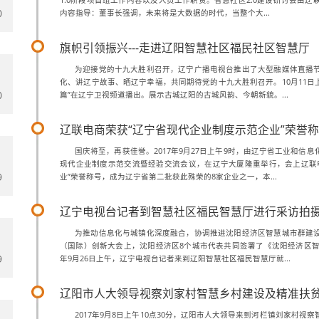
1.0阶段项目组工作内容以及人员工作职责。智慧社区2.0建设研讨会由
0
内容指导：董事长强调，未来将是大数据的时代，当整个大...
旗帜引领振兴---走进辽阳智慧社区福民社区智慧厅
为迎接党的十九大胜利召开，辽宁广播电视台推出了大型融媒体直播
化、讲辽宁故事、晒辽宁幸福，共同期待党的十九大胜利召开。10月11日
0
篇”在辽宁卫视频道播出。展示古城辽阳的古城风韵、今朝新貌。...
辽联电商荣获“辽宁省现代企业制度示范企业”荣誉
国庆将至，再获佳誉。2017年9月27日上午9时，由辽宁省工业和信
现代企业制度示范交流暨经验交流会议，在辽宁大厦隆重举行，会上辽联
9
业”荣誉称号，成为辽宁省第二批获此殊荣的8家企业之一，本...
辽宁电视台记者到智慧社区福民智慧厅进行采访拍
为推动信息化与城镇化深度融合，协调推进沈阳经济区智慧城市群建
（国际）创新大会上，沈阳经济区8个城市代表共同签署了《沈阳经济区智慧
9
年9月26日上午，辽宁电视台记者来到辽阳智慧社区福民智慧厅就...
辽阳市人大领导视察刘家村智慧乡村建设及精准扶
2017年9月8日上午10点30分，辽阳市人大领导来到河栏镇刘家村