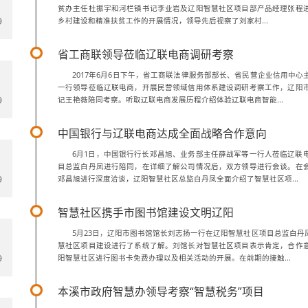
贫办主任杜振宇和河栏镇书记李业岩及辽阳智慧社区项目部产品经理张程
9
乡村建设和精准扶贫工作的开展情况，领导先后视察了刘家村...
省工商联领导莅临辽联电商调研考察
2017年6月6日下午，省工商联法律服务部部长、省民营企业信用中
一行领导莅临辽联电商，开展民营领域信用体系建设调研考察工作，辽阳
9
记王艳薇陪同考察。听取辽联电商发展历程介绍体验辽联电商智能...
中国银行与辽联电商达成全面战略合作意向
6月1日，中国银行行长邓昌旭、业务部主任薛战军等一行人莅临辽联
目总监白丹凤进行陪同，在详细了解公司情况后，双方领导进行会谈。在
9
邓昌旭进行深度洽谈，辽阳智慧社区总监白丹凤全面介绍了智慧社区项...
智慧社区携手市图书馆建设文明辽阳
5月23日，辽阳市图书馆馆长刘志扬一行在辽阳智慧社区项目总监白丹
慧社区项目建设进行了系统了解。刘馆长对智慧社区项目表示肯定，合作
9
阳智慧社区进行图书卡免费办理以及相关活动的开展。在前期的接触...
本溪市政府智慧办领导考察“智慧税务”项目