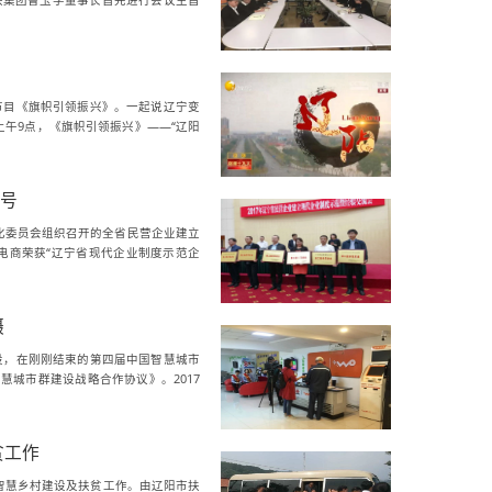
辽联集团曹玉学董事长首先进行会议主旨
节目《旗帜引领振兴》。一起说辽宁变
上午9点，《旗帜引领振兴》——“辽阳
称号
息化委员会组织召开的全省民营企业建立
电商荣获“辽宁省现代企业制度示范企
摄
设，在刚刚结束的第四届中国智慧城市
城市群建设战略合作协议》。2017
贫工作
视察智慧乡村建设及扶贫工作。由辽阳市扶