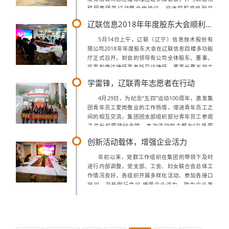
联网集团签订战略合作协议。启迪控股高级副总
裁、启迪物联网联席董事长兼总裁王彬博士在产业
辽联信息2018年年度股东大会顺利召开
论坛上进行了主题演讲，启迪物联网产业...
5月14日上午，辽联（辽宁）信息技术股份有
限公司2018年年度股东大会在辽联信息四楼多功能
厅正式召开。到会的领导有公司全体股东、董事、
监事和康达律师事务所见证律师，董事长曹玉学主
持本次股东会议。本次会议旨在全体股东共同审议
学雷锋，辽联青年志愿者在行动
公司《关于公司<2018年度董事会...
4月29日，为纪念“五四”运动100周年，激发集
团青年员工爱岗敬业的工作热情，增进青年员工之
间的相互交流，集团团支部组织部分青年员工参观
了弓长岭雷锋纪念馆，本次活动的主题为“弘扬雷
锋精神,争当青年先锋”在雷锋纪念馆内合影留念在
创新活动载体，增强企业活力
纪念馆中，大家浏览了雷锋各个时...
年初以来，党群工作组织在集团的带领下及时
进行内部调整，党支部、工会、妇女联合会总体工
作情况良好，各组织开展多样化活动、参加各接口
培训、召开例行会议,增强企业活力，助力企业发
展。2019年度党群工作组织工作规划部署会议集团
党支部坚持组织制度，严格党员标准。发...