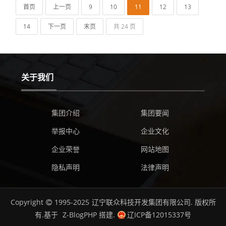
首页
上一页
9
10
11
12
13
14
下一页
末页
共 24 页
关于我们
集团介绍
集团要闻
举报中心
企业文化
企业荣誉
网站地图
隐私声明
法律声明
Copyright
1995-2025
辽宁联众科技开发集团有限公司.
版权所
有.基于
Z-BlogPHP
搭建.
辽ICP备12015337号