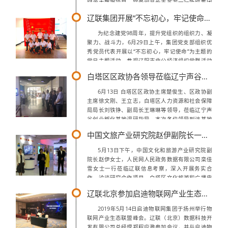
财源大数据项目。常务副县长王苏龙一行听取集团
各个项目介绍上午，考察团一行来到了集团总部，
辽联集团开展“不忘初心，牢记使命” 主题党日活动
在集团董事长曹玉学、总经理郝鹍、财...
为纪念建党98周年，提升党组织的组织力、凝
聚力、战斗力，6月29日上午，集团党支部组织优
秀党员代表开展以“不忘初心，牢记使命”为主题的
党日主题活动，参观辽阳市非公经济组织党群活动
中心，并赴全国优秀基层党组织、国家新型农村示
白塔区区政协各领导莅临辽宁声谷创业孵化基地调研指导
范点、辽阳县前杜村实地考察。“不忘...
6月13日 白塔区区政协主席楚俊生、区政协副
主席徐文刚、王立志，白塔区人力资源和社会保障
局局长刘铁铮、副局长王琳琳等领导，莅临辽宁声
谷创业孵化基地调研指导，本次各位领导到访基地
主要对就业情况进行实地考察，辽宁声谷为区级创
中国文旅产业研究院赵伊副院长一行莅临公司调研
业孵化基地，现已带动就业人数200余...
5月13日下午，中国文化和旅游产业研究院副
院长赵伊女士，人民网人民政务数据有限公司栾佳
雪女士一行莅临辽联信息考察，深入开展务实合
作，洽谈研究合作项目，白塔区文化旅游和广播电
视局王丽局长、辽联信息曹玉学董事长参加座谈。
辽联北京参加启迪物联网产业生态合作伙伴大会
赵伊副院长对辽联信息大数据业务发展给予...
2019年5月14日启迪物联网集团于扬州举行物
联网产业生态联盟峰会。辽联（北京）数据科技开
发有限公司总经理郑程应邀参加会议，并与启迪物