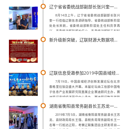
落户乡村，用科技助力乡村振兴，智慧乡村迈入云
辽宁省省委统战部副部长张兴奎一行莅临辽联信息调研指导
时代。河栏镇镇长展福录，副书记曹士...
8月14日上午，辽宁省省委统战部副部长张兴
奎一行莅临辽联信息调研指导，省委统战部新阶层
处处长宋航，省委统战部新阶层处主任科员李再
兴，市委统战部副部长任山，市委统战部知工科科
长郭孝宇，市委宣传部科长李铭军，市新联会会长
新升级新突破，辽联财源大数据项目与盘锦市兴隆台区正式签约
宋恩军，市新联会常务副会长王春菲，辽联信...
辽联信息受邀参加2019中国县域经济创新发展论坛，曹玉学董事长出席高端对话访谈
7月19日，中国县域经济创新发展论坛在北京
香格里拉饭店盛大开幕。本届论坛由工信部中国电
子信息产业发展研究院直属企业赛迪顾问主办，赛
迪顾问县域经济研究中心承办，赛迪顾问数字转型
研究中心、大数据研究中心等联盟协办。主论坛聚
湖南省衡阳县常务副县长王苏龙一行莅临辽联集团考察财源大数据项目
焦“县域经济高质量发展新方略”主题，发...
2019年7月5日，湖南省衡阳县常务副县长王苏
龙、县财政局局长王强、县税务局常务副局长王一
名等一行抵达辽阳，考察辽联集团自主研发项目—