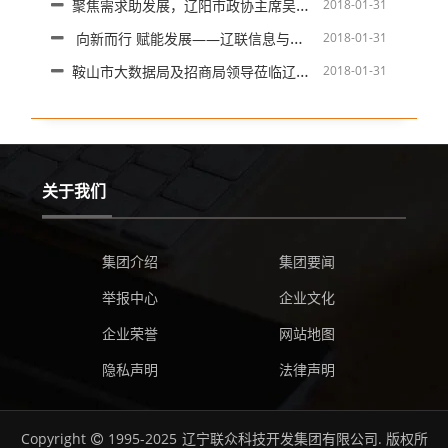
聚焦需求助发展，辽阳市政协主席吴松莅临辽联集团调研指导
2018-01-31
向新而行 赋能发展——辽联信息与量方数能签署战略合作协议
2018-01-31
鞍山市大数据局及招商局领导莅临辽联集团考察
2018-01-31
关于我们
集团介绍
集团要闻
举报中心
企业文化
企业荣誉
网站地图
隐私声明
法律声明
Copyright
1995-2025
辽宁联众科技开发集团有限公司.
版权所