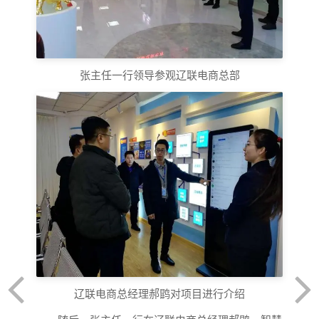
张主任一行领导参观辽联电商总部
辽联电商总经理郝鹍对项目进行介绍