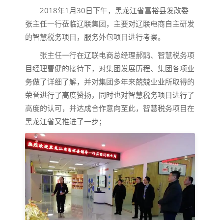
2018年1月30日下午，黑龙江省富裕县发改委
张主任一行莅临辽联集团，主要对辽联电商自主研发
的智慧税务项目，服务外包项目进行考察。
张主任一行在辽联电商总经理郝鹍、智慧税务项
目经理曹健的接待下，对集团发展历程、集团各项业
务做了详细了解，并对集团多年来兢兢业业所取得的
荣誉进行了高度赞扬，同时也对智慧税务项目进行了
高度的认可，并达成合作意向至此，智慧税务项目在
黑龙江省又推进了一步；