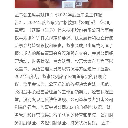
监事会主席吴斌作了《2024年度监事会工作报
告》，2024年度监事会严格按照《公司法》《公司
章程》《辽联（江苏）信息技术股份有限公司监事会
议事规则》等有关规定和要求，认真履行和独立行使
监事会的监督职权和职责。监事会成员出席或列席了
报告期内的所有董事会会议和股东大会，并对公司经
营活动、财务状况、重大决策、股东大会召开程序以
及董事、高级管理人员履职情况等方面进行了监督。
2024年度内，监事会列席了公司董事会的各项会
议。监事会认为，公司通过的各项决策合法、规范。
公司董事及经营管理层的工作勤勉努力，经营状况正
常，没有发现违反法律法规、公司章程或者损害公司
利益的行为。监事会对公司2024年的财务状况、财
务管理和经营成果进行了认真的检查和审核，公司财
务制度健全、内控机制健全、财务状况良好。 监事