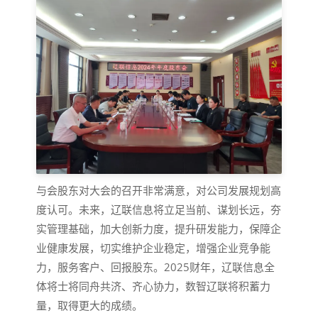
与会股东对大会的召开非常满意，对公司发展规划高
度认可。未来，辽联信息将立足当前、谋划长远，夯
实管理基础，加大创新力度，提升研发能力，保障企
业健康发展，切实维护企业稳定，增强企业竞争能
力，服务客户、回报股东。2025财年，辽联信息全
体将士将同舟共济、齐心协力，数智辽联将积蓄力
量，取得更大的成绩。