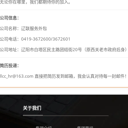
无论你在哪里，我们都期待你的加入。
公司信息：
公司名称：辽联服务外包
公司电话：0419-3672600/3672601
公司地址：辽阳市白塔区民主路团结街20号（原西关老市政府后身
简历投递：
llcc_hr@163.com 直接把简历发到邮箱，我会认真对待每一封邮件
关于我们