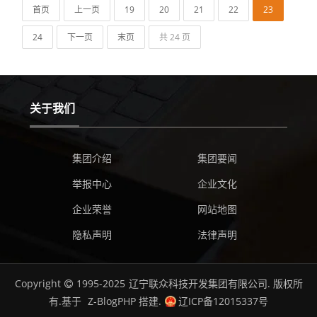
首页
上一页
19
20
21
22
23
24
下一页
末页
共 24 页
关于我们
集团介绍
集团要闻
举报中心
企业文化
企业荣誉
网站地图
隐私声明
法律声明
Copyright
1995-2025
辽宁联众科技开发集团有限公司.
版权所
有.基于
Z-BlogPHP
搭建.
辽ICP备12015337号