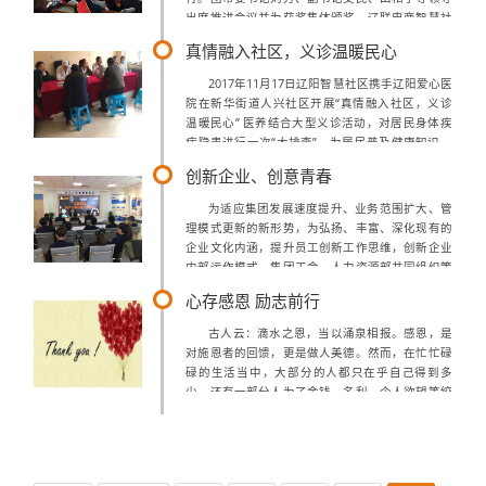
出席推进会议并为获奖集体颁奖。辽联电商智慧社
区项目组获得“辽阳市青年文明号”荣誉称号。本次
真情融入社区，义诊温暖民心
会议是深入贯彻落实“全市青年文明...
2017年11月17日辽阳智慧社区携手辽阳爱心医
院在新华街道人兴社区开展“真情融入社区，义诊
温暖民心” 医养结合大型义诊活动，对居民身体疾
病隐患进行一次“大排查”，为居民普及健康知识。
辽阳智慧社区作为政府唯一指定的综合服务平台一
创新企业、创意青春
直秉承着“惠民、兴业、善政”...
为适应集团发展速度提升、业务范围扩大、管
理模式更新的新形势，为弘扬、丰富、深化现有的
企业文化内涵，提升员工创新工作思维，创新企业
内部运作模式，集团工会、人力资源部共同组织策
划了辽联集团首届内部创新创意大赛。本次创新大
心存感恩 励志前行
赛得到集团各部门、分公司的积极响应，历时...
古人云：滴水之恩，当以涌泉相报。感恩，是
对施恩者的回馈，更是做人美德。然而，在忙忙碌
碌的生活当中，大部分的人都只在乎自己得到多
少，还有一部分人为了金钱、名利、个人欲望等绞
尽脑汁，完全忘记最初的自己，然而当我们获得这
些身外之物时却不能缺少感恩，它是心灵的柔软...