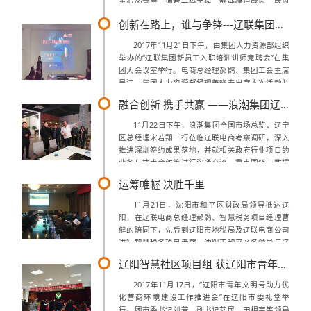
事业的高度。拥有一份工作，就要懂得感恩，感恩
既是一种良好的心态，又是一种奉献精神，当你以
创新在路上，谁与争锋---辽联集团新员工入职培训讲师竞聘会
一种感恩图报的心情去工作时，你会工作的更...
2017年11月21日下午，由集团人力资源部组织
举办的“辽联集团新员工入职培训讲师竞聘会”在集
团大会议室举行。电商总经理郝鹍、集团工会主席
吴江、集团人力资源部经理姜晓春出席本次活动并
担任评委。同时邀请储备管理干部学院辽阳本埠学
融合创新 携手共赢 ――浪潮集团辽宁区宋若翔总经理莅临考察调研
员参加本次活动并组成陪审团为竞...
11月22日下午，浪潮集团全国市场总监、辽宁
区总经理宋若翔一行莅临辽联电商考察调研，深入
推进深圳签约成果落地，并就相关政府行业项目的
业务与技术合作等进行沟通交流，重点围绕云数据
中心、云服务大数据、政务系统平台建设等内容，
运筹帷幄 决胜千里
加强务实合作。辽阳市白塔区委书记蔡鸿...
11月21日，沈阳市和平区财政局领导抵达辽
阳，在辽联电商总经理郝鹍、智慧税务项目经理曹
健的陪同下，先后到辽阳市地税局及辽联电商公司
进行智慧税务项目考察。沈阳市和平区各领导与辽
联电商在辽阳市地税局对接项目沈阳市和平区财政
辽阳智慧社区项目组 获辽阳市青年文明号荣誉称号
局一行领导首先来到辽阳市地税局，在地税...
2017年11月17日，“辽阳市青年文明号助力优
化营商环境建设工作推进会”在辽阳市委礼堂举
行。团市委书记刘芳、副书记艾民、田相宇等领导