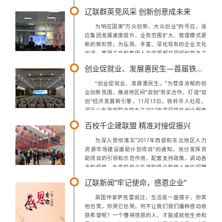
中的每天都在接受类似的考验。如果我们坚韧不
辽联群英竞风采 创新创意成未来
拔，勇往直前，迎接挑战。那么我们一定会成功...
为响应国家“万众创新、大众创业”的号召，适
应集团发展速度提升、业务范围扩大、管理模式更
新的新形势，为弘扬、丰富、深化现有的企业文化
内涵，集团工会和集团人力资源部共同组织举办了
“辽联集团2017首届内部创新创意大赛”活动。2017
创业促就业、发展惠民生—首届铁岭创业服务主题展
年11月29日下午，大赛决赛...
“创业促就业、发展惠民生。”为营造浓郁的创
业创新氛围，推进地区间“双创”务实合作，打造“双
创”经济发展新引擎，11月13日，铁岭市人社局、
调兵山市政府联合举办了2017年首届铁岭创业服务
主题展，做为辽宁联睿科技有限公司的合作伙伴辽
百校千企建联盟 精准对接促振兴
联集团旗下的馋猫特特、智慧...
为深入贯彻落实“2017年西部和东北地区人力
资源市场建设援助计划项目”的通知，充分发挥资
助项目的引领和示范作用，配套支持政策，调动各
方积极性，为高校毕业生求职择业和用人单位招聘
人才提供服务，促进人力资源合理配置，助推我省
辽联新闻“牢记使命，感恩企业”
经济转型升级。根据援助计划项目的总体...
英国作家萨克雷说过，生活是一面镜子，你笑
他也笑，你哭它也哭。何不让我们我们播种感动收
获希望呢？一个懂得感恩的人，才能成就他生命和