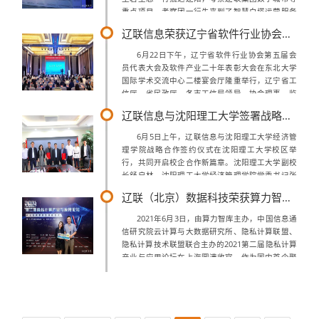
重点项目。考察团一行先来到了智慧白塔运营服务
中心，听取了平台各模块操作演示以及具体功能的
辽联信息荣获辽宁省软件行业协会二十年表彰多项荣誉
讲解，详细了解了智慧白塔运营服务中...
6月22日下午，辽宁省软件行业协会第五届会
员代表大会及软件产业二十年表彰大会在东北大学
国际学术交流中心二楼宴会厅隆重举行，辽宁省工
信厅、省民政厅、各市工信局领导，协会理事、监
事、会员单位代表等参加此次会议。辽联信息获评
辽联信息与沈阳理工大学签署战略合作协议
“辽宁软件产业20年优秀企业”，曹玉学...
6月5日上午，辽联信息与沈阳理工大学经济管
理学院战略合作签约仪式在沈阳理工大学校区举
行，共同开启校企合作新篇章。沈阳理工大学副校
长舒启林，沈阳理工大学经济管理学院党委书记张
红伟、沈阳理工大学经济管理学院院长孟越、何伟
辽联（北京）数据科技荣获算力智库“2020最具潜力的新锐数据智能企业”奖项——共话隐私计算未来趋势
胜教授、赵强教授、沈阳理工大学经济管理学...
2021年6月3日，由算力智库主办，中国信息通
信研究院云计算与大数据研究所、隐私计算联盟、
隐私计算技术联盟联合主办的2021第二届隐私计算
产业与应用论坛在上海圆满收官。作为国内首个聚
焦隐私计算领域的年度行业权威盛会，辽联(北京）
数据科技开发有限公司总经理郑...