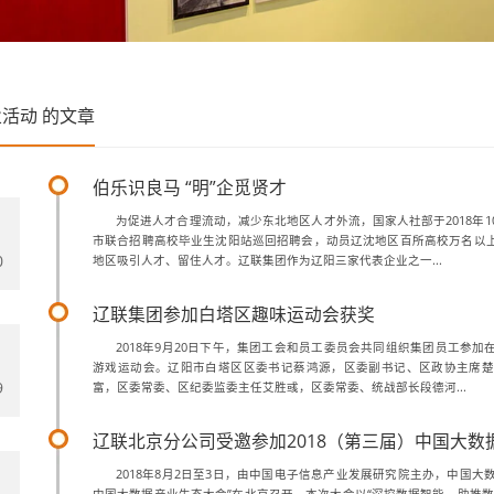
业活动
的文章
伯乐识良马 “明”企觅贤才
为促进人才合理流动，减少东北地区人才外流，国家人社部于2018年1
市联合招聘高校毕业生沈阳站巡回招聘会，动员辽沈地区百所高校万名以
0
地区吸引人才、留住人才。辽联集团作为辽阳三家代表企业之一...
辽联集团参加白塔区趣味运动会获奖
2018年9月20日下午，集团工会和员工委员会共同组织集团员工参
游戏运动会。辽阳市白塔区区委书记蔡鸿源，区委副书记、区政协主席楚
9
富，区委常委、区纪委监委主任艾胜彧，区委常委、统战部长段德河...
辽联北京分公司受邀参加2018（第三届）中国大数
2018年8月2日至3日，由中国电子信息产业发展研究院主办，中国大数据