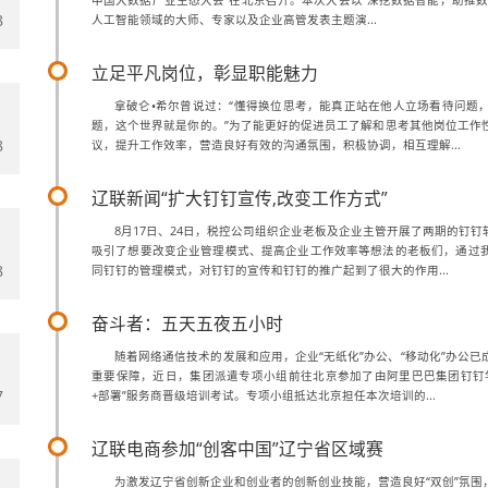
中国大数据产业生态大会”在北京召开。本次大会以“深挖数据智能，助推数
8
人工智能领域的大师、专家以及企业高管发表主题演...
立足平凡岗位，彰显职能魅力
拿破仑•希尔曾说过：“懂得换位思考，能真正站在他人立场看待问题
题，这个世界就是你的。”为了能更好的促进员工了解和思考其他岗位工作
8
议，提升工作效率，营造良好有效的沟通氛围，积极协调，相互理解...
辽联新闻“扩大钉钉宣传,改变工作方式”
8月17日、24日，税控公司组织企业老板及企业主管开展了两期的钉
吸引了想要改变企业管理模式、提高企业工作效率等想法的老板们，通过
8
同钉钉的管理模式，对钉钉的宣传和钉钉的推广起到了很大的作用...
奋斗者：五天五夜五小时
随着网络通信技术的发展和应用，企业“无纸化”办公、“移动化”办公
重要保障，近日，集团派遣专项小组前往北京参加了由阿里巴巴集团钉钉
7
+部署”服务商晋级培训考试。专项小组抵达北京担任本次培训的...
辽联电商参加“创客中国”辽宁省区域赛
为激发辽宁省创新企业和创业者的创新创业技能，营造良好“双创”氛围