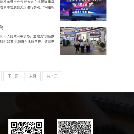
智能终端发布暨合作伙伴大会在沈阳隆重举
在新零售展会大厅进行参观，“网络新
会
阳市人民政府等承办。主题为“创新推
年6月27日至29日在沈阳召开。辽联电
下一页
末页
共 7 页