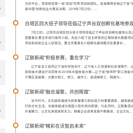
示的平台，发现和培育一批“双创”优秀项目和团队。选拔推荐反映辽宁省“双创
7
客中国”创新创业大赛总决赛。2018年7月23日，...
白塔区四大班子领导莅临辽宁声谷双创孵化基地参
7月23日，辽阳市白塔区四大班子领导莅临辽宁声谷双创孵化基地以及
团董事长曹玉学进行接待介绍，先后介绍了自主研发的辽联财源大数据项
7
项目和目前企业入驻情况。曹玉学董事长介绍孵化基地概况在董事长...
辽联新闻“积极参赛，重在学习”
辽宁省总工会同辽宁省科学技术厅、辽宁省人力资源和社会保障厅、
房和城乡建设厅共同举办2018年中国技能大赛—辽宁省“技师杯”职工技
7
宁赛区选拔赛，大赛分钳工、焊工、操作工、装调维修工、网络与...
辽联新闻“融合凝聚，共创辉煌”
当今时代，文化越来越成为民族凝聚力和创造力的重要源泉，越来越
们的文化生活，也越来越成为我国人民的热切愿望。与此同时，辽联集团
7
升凝聚力，以文化来提高软实力。随着企业改革发展不断推进，企业文化...
辽联新闻“精彩在沃智启未来”