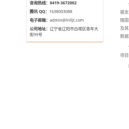
咨询热线：0419-3672002
公
腾讯 QQ：
1638003088
据支
电子邮箱：
admin@lnlljt.com
随国
及其
公司地址：
辽宁省辽阳市白塔区青年大
街99号
数据
该
项目
利