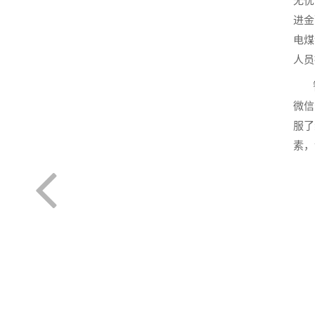
无忧
进金
电煤
人员
智慧
微信
服了
素，