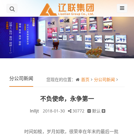
分公司新闻
您现在的位置：
首页
分公司新闻
不负使
不负使命，永争第一
lnlljt
2018-01-30
30772
默认
时间如梭，岁月如歌，很荣幸在年末的最后一批