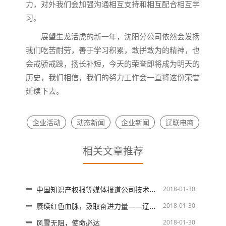
力，对外我们会加强沟通相互支持和相互配合相互学
习。
展
望生龙活虎的新一年，沈阳分公司依然会发扬
我们吃苦耐劳，善于学习积累，敢拼敢为的精神，也
会戒骄戒躁，扬长补短，今天的
荣誉即将成为明天的
历史，我们相信，我们的努力工作会一直将这份荣誉
延续下去。
企业活动
动态新闻
企业新闻
辽联电商
相关文章推荐
中国知识产权报等媒体报道公司技术人才入选省专家库
2018-01-30
赓续红色血脉，汲取奋进力量——辽联集团党支部开展迎七一感党恩红色研学活动
2018-01-30
风雪无阻，使命必达
2018-01-30