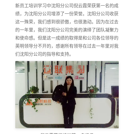
新员工培训学习中沈阳分公司倪云霞荣获第一名的成
绩，为沈阳分公司增添了一份荣誉。沈阳分公司收获
这一殊荣，我们感到很骄傲，也很激动。因为在过去
的一年里，我们沈阳分公司完美的演绎了团队凝聚力
和使命感。但是这一成绩的取得是和公司各位领导的
英明领导分不开的，感谢所有领导在过去一年里对我
们沈阳分公司的指导和支持。