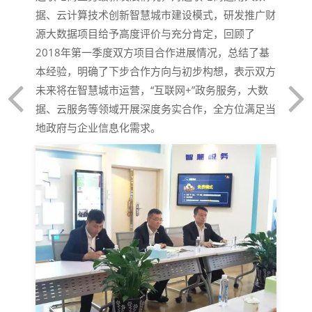
据、云计算技术创新智慧城市建设模式，研发推广财
源大数据项目给予高度评价与充分肯定，回顾了
2018年第一季度双方项目合作进展情况，总结了基
本经验，明确了下步合作方向与初步构想，表示双方
未来将在智慧城市运营，“互联网+”政务服务，大数
据、云服务等领域开展深度务实合作，全方位满足当
地政府与企业信息化需求。