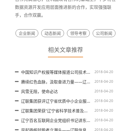
数据资源开发应用层面推进新的合作，实现强强联
手，合作双赢。
企业新闻
动态新闻
领导考察
公司新闻
相关文章推荐
中国知识产权报等媒体报道公司技术人才入选省专家库
2018-04-20
赓续红色血脉，汲取奋进力量——辽联集团党支部开展迎七一感党恩红色研学活动
2018-04-20
风雪无阻，使命必达
2018-04-20
辽联集团获评辽宁省优质中小企业服务机构
2018-04-20
辽联集团荣获“辽宁省科学技术普及基地”称号
2018-04-20
辽宁百名互联网企业党组织书记讲东北抗联故事——辽联集团党支部
2018-04-20
风起扬帆时能者立潮头——辽联信息2024年年度股东会胜利召开
2018-04-20