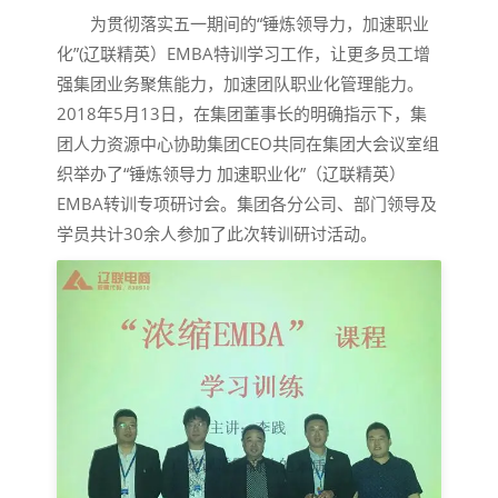
为贯彻落实五一期间的“锤炼领导力，加速职业
化”(辽联精英）EMBA特训学习工作，让更多员工增
强集团业务聚焦能力，加速团队职业化管理能力。
2018年5月13日，在集团董事长的明确指示下，集
团人力资源中心协助集团CEO共同在集团大会议室组
织举办了“锤炼领导力 加速职业化”（辽联精英）
EMBA转训专项研讨会。集团各分公司、部门领导及
学员共计30余人参加了此次转训研讨活动。