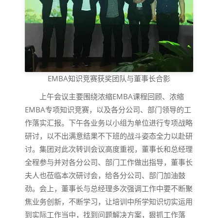
EMBA知识竞赛获奖团队与董事长合影
上午会议主要围绕浓缩EMBA课程回顾、浓缩
EMBA专项知识竞赛，以及各分公司、部门领导的工
作落实汇报。下午各业务以小组为单位进行专项战略
研讨，以不出满意结果不下班的战斗姿态全力以赴研
讨。集团对此次转训会议高度重视，董事长和总经理
全程参与并对各分公司、部门工作做出指导，董事长
夫人也莅临本次研讨会，给各分公司、部门加油鼓
劲。会上，董事长与总经理多次强调工作中要不断聚
焦业务创新，不断学习，让培训中所学知识切实运用
到实际工作当中，找到问题解决方案，狠抓工作落