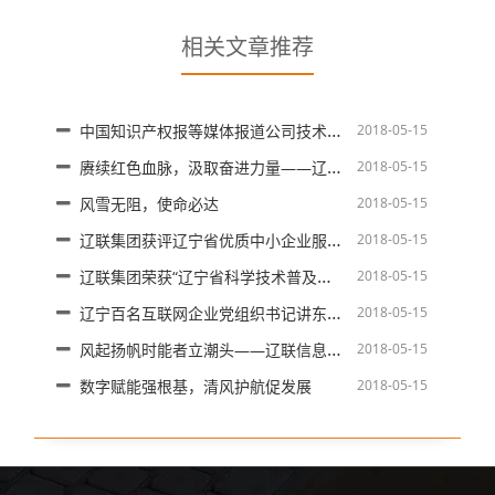
相关文章推荐
中国知识产权报等媒体报道公司技术人才入选省专家库
2018-05-15
赓续红色血脉，汲取奋进力量——辽联集团党支部开展迎七一感党恩红色研学活动
2018-05-15
风雪无阻，使命必达
2018-05-15
辽联集团获评辽宁省优质中小企业服务机构
2018-05-15
辽联集团荣获“辽宁省科学技术普及基地”称号
2018-05-15
辽宁百名互联网企业党组织书记讲东北抗联故事——辽联集团党支部
2018-05-15
风起扬帆时能者立潮头——辽联信息2024年年度股东会胜利召开
2018-05-15
数字赋能强根基，清风护航促发展
2018-05-15