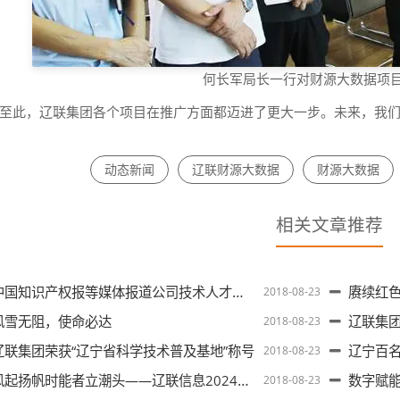
何长军局长一行对财源大数据项
至此，辽联集团各个项目在推广方面都迈进了更大一步。未来，我
动态新闻
辽联财源大数据
财源大数据
相关文章推荐
中国知识产权报等媒体报道公司技术人才入选省专家库
赓续红色血脉，
2018-08-23
风雪无阻，使命必达
辽联集
2018-08-23
辽联集团荣获“辽宁省科学技术普及基地”称号
辽宁百名互联
2018-08-23
起扬帆时能者立潮头——辽联信息2024年年度股东会胜利召开
数字赋
2018-08-23