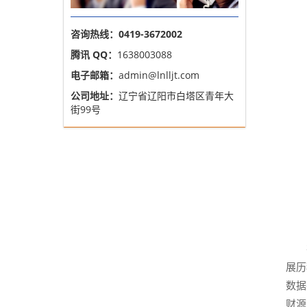
咨询热线：0419-3672002
腾讯 QQ：
1638003088
电子邮箱：
admin@lnlljt.com
公司地址：
辽宁省辽阳市白塔区青年大
街99号
展历
数据
财源