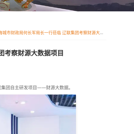
海城市财政局何长军局长一行莅临 辽联集团考察财源大数据项目
团考察财源大数据项目
辽联集团自主研发项目——财源大数据。