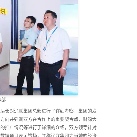
总部
军局长对辽联集团总部进行了详细考察，集团的发
展方向并强调双方在合作上的重要契合点，财源大
目的推广情况等进行了详细的介绍，双方领导针对
大数据项目表示赞扬，并称辽联集团为当地的经济