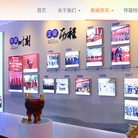
首页
关于我们
新闻资讯
馋猫特