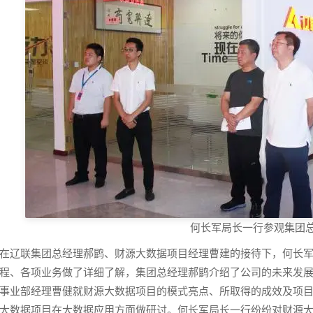
何长军局长一行参观集团
在辽联集团总经理郝鹍、财源大数据项目经理曹建的接待下，何长
程、各项业务做了详细了解，集团总经理郝鹍介绍了公司的未来发
事业部经理曹健就财源大数据项目的模式亮点、所取得的成效及项
大数据项目在大数据应用方面做研讨。何长军局长一行纷纷对财源