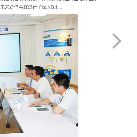
就未来合作事宜进行了深入探讨。