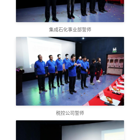
集成石化事业部誓师
税控公司誓师