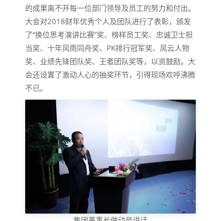
的成果离不开每一位部门领导及员工的努力和付出。
大会对2018财年优秀个人及团队进行了表彰，颁发
了“换位思考演讲比赛”奖、榜样员工奖、忠诚卫士担
当奖、十年风雨同舟奖、PK排行冠军奖、风云人物
奖、业绩先锋团队奖、王者团队奖等，以资鼓励。大
会还设置了激动人心的抽奖环节，引得现场欢呼沸腾
不已。
集团董事长做动员讲话