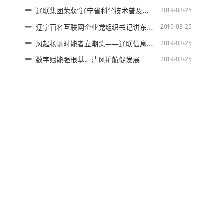
辽联集团荣获“辽宁省科学技术普及基地”称号
2019-03-25
辽宁百名互联网企业党组织书记讲东北抗联故事——辽联集团党支部
2019-03-25
风起扬帆时能者立潮头——辽联信息2024年年度股东会胜利召开
2019-03-25
数字赋能强根基，清风护航促发展
2019-03-25
关于我们
集团介绍
集团要闻
举报中心
企业文化
企业荣誉
网站地图
隐私声明
法律声明