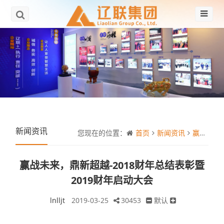
新闻资讯
您现在的位置：
首页
新闻资讯
赢战未来，鼎新超越-2018财年总结表彰暨2019财年启动大会
赢战未来，鼎新超越-2018财年总结表彰暨
2019财年启动大会
lnlljt
2019-03-25
30453
默认