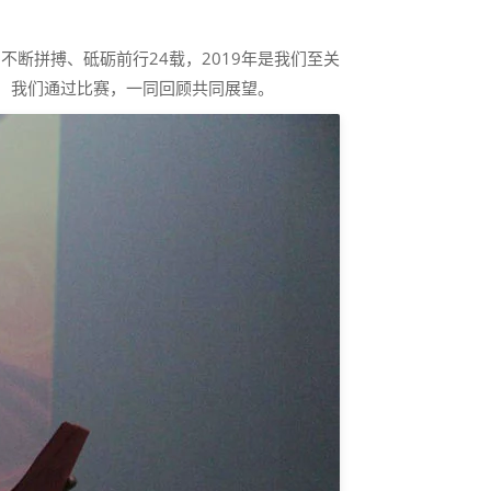
断拼搏、砥砺前行24载，2019年是我们至关
际，我们通过比赛，一同回顾共同展望。