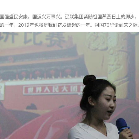
国强盛民安康，国运兴万事兴。辽联集团紧随祖国蒸蒸日上的脚步，不
的一年，2019年也将是我们奋发雄起的一年。祖国70华诞到来之