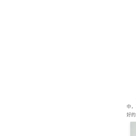
中，
好的