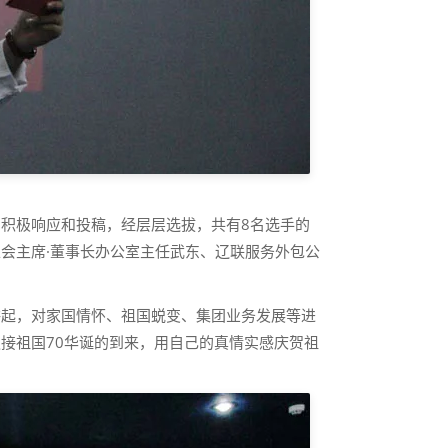
积极响应和投稿，经层层选拔，共有8名选手的
会主席·董事长办公室主任武东、辽联服务外包公
讲起，对家国情怀、祖国蜕变、集团业务发展等进
接祖国70华诞的到来，用自己的真情实感庆贺祖