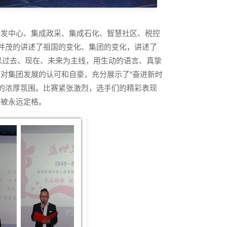
研发中心、集成政采、集成石化、智慧社区、税控
并茂的讲述了祖国的变化、集团的变化，讲述了
以过去、现在、未来为主线，用生动的语言、真挚
对集团发展的认可和自豪，充分展示了“奋进新时
团的浓厚氛围。比赛紧张激烈，选手们的精彩表现
午被永远定格。