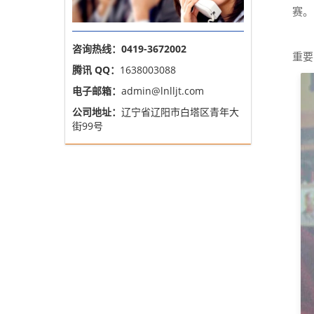
赛。
咨询热线：0419-3672002
重要
腾讯 QQ：
1638003088
电子邮箱：
admin@lnlljt.com
公司地址：
辽宁省辽阳市白塔区青年大
街99号