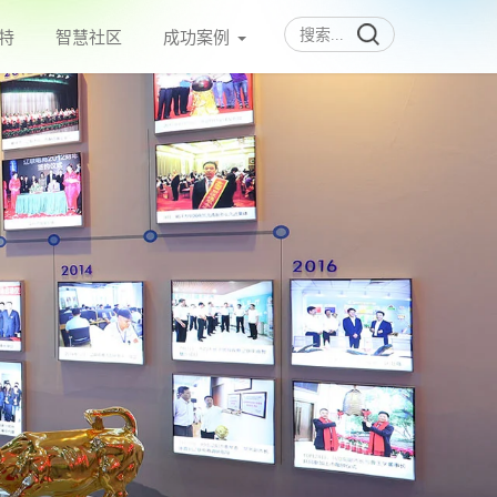
特
智慧社区
成功案例