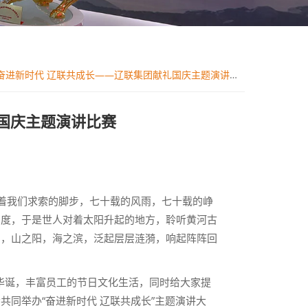
奋进新时代 辽联共成长——辽联集团献礼国庆主题演讲比赛
国庆主题演讲比赛
证着我们求索的脚步，七十载的风雨，七十载的峥
国度，于是世人对着太阳升起的地方，聆听黄河古
湄，山之阳，海之滨，泛起层层涟漪，响起阵阵回
年华诞，丰富员工的节日文化生活，同时给大家提
同举办“奋进新时代 辽联共成长”主题演讲大