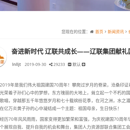
您现在的位置：
首页
新闻资讯
奋进新时代 辽联共成长——辽联集团献礼
lnlljt
2019-09-30
29233
默认
2019年是我们伟大祖国建国70周年！攀爬过岁月的脊梁，沧桑印
光荣着子孙们心中的梦想，东方瑰丽的大地上，耸立起一个不朽的
歌唱，穿越那五千年悠悠岁月和七十载缤纷花季，在河之洲，水之
在亿万炎黄子孙的心中凝结成一个主题：祖国母亲，生日快乐！
经历70年风风雨雨，国家变得更加繁荣和富强，为庆祝建国70周
个展现自我、提升自我的机会和舞台，集团人力资源部联合集团工会共