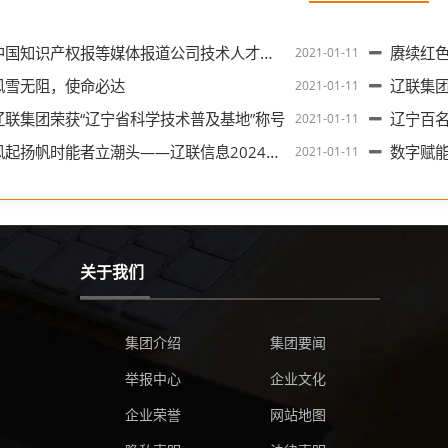
中国知识产权报等媒体报道公司技术人才入选省专家库
赓续红色血脉，
2021-01-11
风雪无阻，使命必达
辽联集
2021-01-11
辽联集团荣获“辽宁省科学技术普及基地”称号
辽宁百名互联
2021-01-11
起扬帆时能者立潮头——辽联信息2024年年度股东会胜利召开
数字赋
2021-01-11
关于我们
集团介绍
集团要闻
举报中心
企业文化
企业荣誉
网站地图