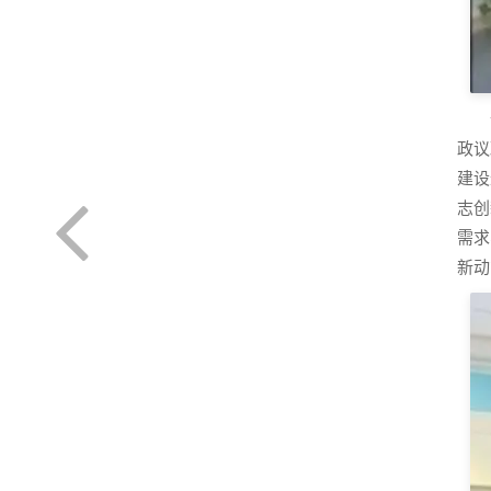
政议
建设
志创
需求
新动