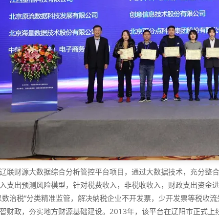
辽联财源大数据综合分析管控平台项目，通过大数据技术，充分整
入支出预测风险模型，针对税费收入，非税收收入，财政支出资金进
以数治税”分类精准监管，解决纳税企业不开发票，少开发票等税收
智财政，夯实地方财源基础建设。2013年，该平台在辽阳市正式上