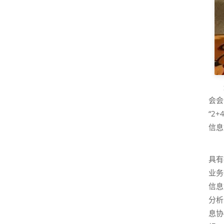
会会
“2
信息
具有
业务
信息
分析
息协