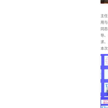
主任
用与
同态
导、
求、
本次