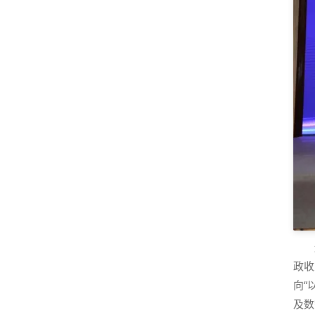
政收
向“
及数