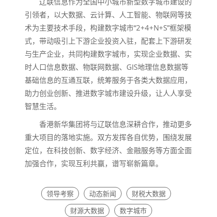
辽联信息作为全国中小城市新型数字城市建设的
引领者，以大数据、云计算、人工智能、物联网等技
术为主要技术手段，构建数字城市“2+4+N+S”框架模
式，带动吸引上下游企业投资入驻，配套上下游研发
与生产企业，共同构建数字城市，实现企业数据、实
时人口信息数据、物联网数据、GIS地理信息数据等
基础信息的互通互联，统筹服务于各类大数据应用，
助力创业创新、推进数字城市建设升级，让人人享受
智慧生活。
香港新华集团将与辽联信息深耕合作，推动更多
重大项目的落地实施。双方发挥各自优势，围绕发展
定位，在科技创新、数字经济、金融服务等方面全面
加强合作，实现互利共赢，谱写崭新篇章。
领导考察
动态新闻
财税大数据
财源大数据
数字城市