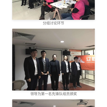
分组讨论环节
领导为第一名先锋队组员颁奖