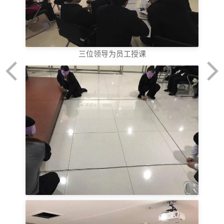
三位领导为员工授课