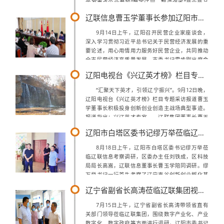
余家重点企业参加“数字辽宁、智造强省”产业产品
展，展馆面积2万平方米，采用线上和线下融合方
辽联信息曹玉学董事长参加辽阳市民营企业家座谈会
式举办，设立辽宁产业产品馆...
9月14日上午，辽阳召开民营企业家座谈会，
深入学习贯彻习近平总书记关于民营经济发展的重
要论述，用心用情用力服务好民营企业，共同推动
全市民营经济高质量发展。市委书记霍步刚出席会
议并讲话，市委副书记、代市长白英主持会议。辽
辽阳电视台《兴辽英才榜》栏目专访辽联集团曹玉学董事长
联信息曹玉学董事长应邀参加辽阳市民营企...
“汇聚天下英才，引领辽宁振兴”。9月12日晚，
辽阳电视台《兴辽英才榜》栏目专题采访报道曹玉
学董事长积极投身创新创业创造主战场典型事迹。
报道指出：兴辽英才专家——辽联集团董事长曹玉
学带领团队全力开发大数据、云计算、物联网、人
辽阳市白塔区委书记缪万举莅临辽联信息调研指导
工智能等业务，赋能产业数字化转型，...
8月18日上午，辽阳市白塔区委书记缪万举莅
临辽联信息考察调研，区委办主任刘铁成，区科技
局局长高嵩，辽联信息董事长曹玉学陪同调研。缪
万举书记一行首先考察了辽宁声谷创新创业孵化基
地，而后到集团总部进行调研。听取了企业发展历
辽宁省副省长高涛莅临辽联集团视察调研
程、组织架构、荣誉资质以及自主知识产权...
7月15日上午，辽宁省副省长高涛带领省直有
关部门领导莅临辽联集团，围绕数字产业化、产业
数字化、数字政府等方面进行调研。辽阳市委书记