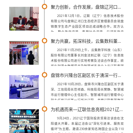
长韩云玲、以及各委办局相关领导参会。本次会
聚力创新，合作发展，盘锦辽河口生态经济区管理委员会与辽联信息达成战略合作
议，双方围绕以数治税大数据监管平台项...
2021年12月1日，辽联（辽宁）信息技术股份
有限公司与盘锦辽河口生态经济区管理委员会就盘
锦数字生态产业园区项目达成战略合作。双方认
为，整合政府资源、集聚社会资源、引领市场资
源，深度融合创新链、产业链、资金链、政策链、
聚力共赢，拓深科技，云集数科董事长刘金法莅临辽联信息考察
人才链等，促进数字经济和实体经济协同发...
2021年11月29日上午，云集数字科技（山东）
股份有限公司董事长刘金法到辽联（辽宁）信息技
术股份有限公司进行实地考察及洽谈合作事宜，欲
将在财源大数据项目及智慧城市产业上与辽联集团
展开深度合作。在辽联信息董事长曹玉学、辽联北
盘锦市兴隆台区副区长于湧深一行莅临辽联集团考察
京公司总经理郑程陪同下详细了解辽...
2021年10月28日，盘锦市兴隆台区副区长于湧
深、工信局局长范祥森、科技局局长樊静、智慧城
市运行管理中心主任赵乐、智慧城市运行管理中心
副主任姚江红等一行抵达辽阳，考察辽联集团数字
城市及数字生态产业园等重点项目。考察团一行先
为机遇而来—辽联信息亮相2021辽宁国际投资贸易洽谈会
来到了智慧白塔运营服务中心，听取...
9月24日，2021辽宁国际投资贸易洽谈会在沈
阳盛大开幕，本届辽洽会以“深化引进来、服务双
循环”为主题，邀请230余家知名跨国企业以及110