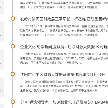
李国义董事长一行参观集团总部辽联集团董事长曹玉学、总经理郝鹍、财
6
察团一行，此次李国义董事长一行来访，重点是考察辽联集团自主...
铁岭市清河区财政局王平局长一行莅临 辽联集团考
2018年6月6日，铁岭市清河区财政局王平局长、国税局赵文君局长
联集团自主研发项目——财源大数据项目。王平局长一行参观集团总部在
6
经理曹建的接待下，王平局长一行对辽联集团总部进行了详细考察...
企业文化,动态新闻,互联网+,辽联财源大数据,公司新
为贯彻落实五一期间的“锤炼领导力，加速职业化”(辽联精英）EMBA
聚焦能力，加速团队职业化管理能力。2018年5月13日，在集团董事长
5
团CEO共同在集团大会议室组织举办了“锤炼领导力 ...
沈阳市和平区财源大数据系统操作培训会顺利召开
随着辽联电商财源大数据项目在沈阳市和平区的成功“落地”，财源大数
4日，沈阳市和平区财源大数据系统操作培训会在沈阳市和平区政府会议室
5
主持会议，各委办局的操作人员参加会议。沈阳市和平区财源大数...
分享“锤炼领导力，加速职业化《辽联精英》EMBA特