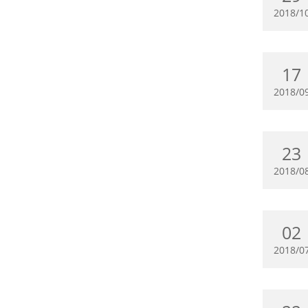
2018/1
17
2018/0
23
2018/0
02
2018/0