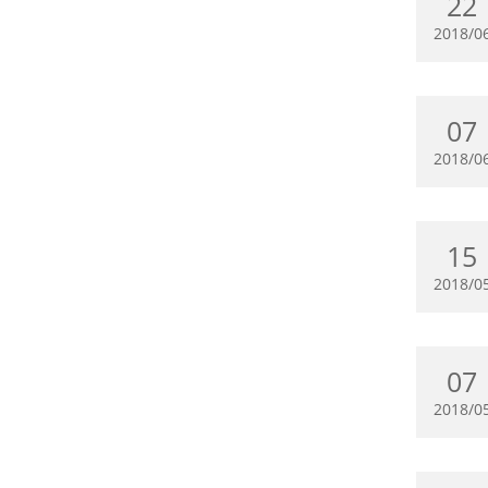
22
2018/0
07
2018/0
15
2018/0
07
2018/0