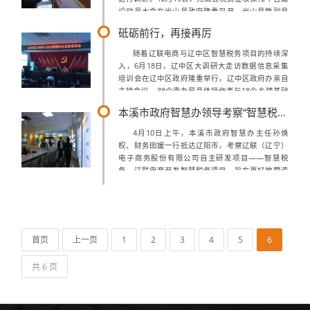
设动员大会在光山县政府隆重召开，光山县熊副县
长亲自主持会议，30多个委办局局长参加会议，智
砥砺前行，再接再厉
慧税务项目小组作为企业方参加会议...
随着辽联电商与辽中区智慧税务项目的持续深
入，6月18日，辽中区大调研大走访数据信息采集
培训会在辽中区政府隆重举行，辽中区政府办亲自
主持会议，38个委办局具体操作者与18个乡镇基础
数据操作者参加会议，辽联电商总经理郝鹍与技术
本溪市政府智慧办领导考察“智慧税务”项目
总监侯振兴作为企业方参会。为解决辽...
4月10日上午，本溪市政府智慧办主任孙焕
权、财务田媛一行抵达辽阳市，考察辽联（辽宁）
电子商务股份有限公司自主研发项目——智慧税
务。辽联电商开发智慧税务项目，旨在更好地营造
各类企业营商环境，项目通过其强大的功能应用，
最大程度解决了税收征管工作中漏征漏管的问题...
首页
上一页
1
2
3
4
5
6
共 6 页