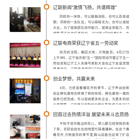
调整分为两个部分：一、增值税一般纳税人的税率
辽联新闻“激情飞扬，共谱辉煌”
由原来的17%调整至...
同样的一块铁，可以锯融消损，也可以百炼成
钢；同样的一支队伍，可以碌碌无为，也可以成就
大业。为了提高团队协作能力，提高业务能力，完
成集团下达的任务指标，2018年4月8日晚5点，在
税控公司崔总办公室，我们组织开展了以“提高销
辽联电商荣获辽宁省五一劳动奖
售能力，团结协作”为主题的交流会。...
四月的沈阳，春回大地，万物复苏。4月27日
上午9时，辽宁省庆祝“五一”国际劳动节暨辽宁五一
劳动奖和辽宁工人先锋号表彰大会在辽宁友谊宾馆
隆重举行。辽联电商荣获“辽宁省五一劳动奖状”，
曹玉学董事长代表公司出席大会，并与全省受表彰
创业梦想，共赢未来
的10位先进集体代表登台领奖。会...
4月，已经是春暖花开的季节，辽宁声谷创新
创业孵化基地也转换了新的布局，孵化基地一楼的
装修已经完成，可以容纳更多的企业，为更多的创
业者圆梦。辽宁声谷创新创业孵化基地成立于2017
年11月，是在政府扶持下，由辽联集团运营的创新
回首过去热情洋溢 展望未来斗志昂扬
创业孵化综合服务平台，基地面积51...
不知不觉中路边的花儿、草儿都已经悄悄的发
了芽。农民伯伯也在田地里忙碌着播种。在这个春
暖花开,万物复苏的季节里,鞍山店面也迎来了扩店