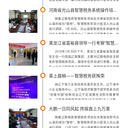
升级装修工作。营口的孙健经理和刘义再次过来支
持帮助装修,安装灯箱和受理柜台的桌子,看事简单
河南省光山县智慧税务系统操作培训会顺利召开
的工作,但是其中还有很多费时费力的活...
随着辽联电商智慧税务项目在河南省信阳市光
山县的成功“落地”，智慧税务项目小组深入光山县
进行调研。1月30日，光山县智慧税务系统操作培
训会在智慧光山指挥中心三楼会议室隆重召开，光
山县政府办谢主任亲自主持会议，各委办局的操作
黑龙江省富裕县领导一行考察“智慧税务”项目
人员参加会议。光山县智慧税务系统操作...
2018年1月30日下午，黑龙江省富裕县发改委
张主任一行莅临辽联集团，主要对辽联电商自主研
发的智慧税务项目，服务外包项目进行考察。张主
任一行在辽联电商总经理郝鹍、智慧税务项目经理
曹健的接待下，对集团发展历程、集团各项业务做
喜上眉梢——智慧税务获殊荣
了详细了解，并对集团多年来兢兢业业...
由辽宁省工业和信息化委员会主办，辽宁省中
小企业服务中心、辽宁省经济管理干部学院承办的
“创客中国”创新创业辽宁区域赛在沈阳市隆重举
行，辽联电商智慧税务项目“过关斩将”杀入决赛，
CEO郝鹍、CTO侯振兴及智慧税务项目经理曹健三
大鹏一日同风起 抟摇直上九万里
人共同参加比赛。大赛举办单位此次比...
随着辽联电商智慧税务项目在河南省信阳市光
山县的成功“落地”，智慧税务项目小组深入光山县
进行调研。12月19日，光山县税费征收保障平台建