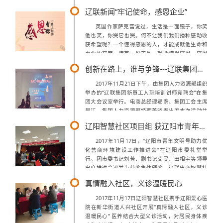
人才提供服务，促进人力资源合理配置，助推我省
辽联新闻“牢记使命，感恩企业”
经济转型升级。根据援助计划项目的总体...
英国作家萨克雷说过，生活是一面镜子，你笑
他也笑，你哭它也哭。何不让我们我们播种感动收
获希望呢？一个懂得感恩的人，才能成就他生命和
事业的高度。拥有一份工作，就要懂得感恩，感恩
既是一种良好的心态，又是一种奉献精神，当你以
创新在路上，谁与争锋---辽联集团新员工入职培训讲师竞聘会
一种感恩图报的心情去工作时，你会工作的更...
2017年11月21日下午，由集团人力资源部组织
举办的“辽联集团新员工入职培训讲师竞聘会”在集
团大会议室举行。电商总经理郝鹍、集团工会主席
吴江、集团人力资源部经理姜晓春出席本次活动并
担任评委。同时邀请储备管理干部学院辽阳本埠学
辽阳智慧社区项目组 获辽阳市青年文明号荣誉称号
员参加本次活动并组成陪审团为竞...
2017年11月17日，“辽阳市青年文明号助力优
化营商环境建设工作推进会”在辽阳市委礼堂举
行。团市委书记刘芳、副书记艾民、田相宇等领导
出席推进会议并为获奖集体颁奖。辽联电商智慧社
区项目组获得“辽阳市青年文明号”荣誉称号。本次
真情融入社区，义诊温暖民心
会议是深入贯彻落实“全市青年文明...
2017年11月17日辽阳智慧社区携手辽阳爱心医
院在新华街道人兴社区开展“真情融入社区，义诊
温暖民心” 医养结合大型义诊活动，对居民身体疾