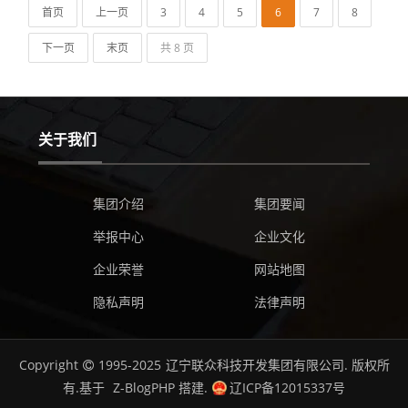
首页
上一页
3
4
5
6
7
8
下一页
末页
共 8 页
关于我们
集团介绍
集团要闻
举报中心
企业文化
企业荣誉
网站地图
隐私声明
法律声明
Copyright
1995-2025
辽宁联众科技开发集团有限公司.
版权所
有.基于
Z-BlogPHP
搭建.
辽ICP备12015337号