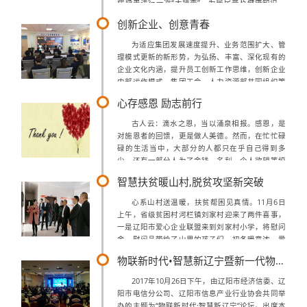
病隐患进行一次“大排查”，为居民普及健康知识。
辽阳智慧社区作为政府唯一指定的综合服务平台一
创新企业、创意青春
直秉承着“惠民、兴业、善政”...
为适应集团发展速度提升、业务范围扩大、管
理模式更新的新形势，为弘扬、丰富、深化现有的
企业文化内涵，提升员工创新工作思维，创新企业
内部运作模式，集团工会、人力资源部共同组织策
划了辽联集团首届内部创新创意大赛。本次创新大
心存感恩 励志前行
赛得到集团各部门、分公司的积极响应，历时...
古人云：滴水之恩，当以涌泉相报。感恩，是
对施恩者的回馈，更是做人美德。然而，在忙忙碌
碌的生活当中，大部分的人都只在乎自己得到多
少，还有一部分人为了金钱、名利、个人欲望等绞
尽脑汁，完全忘记最初的自己，然而当我们获得这
智慧扶贫暖山村,脱贫攻坚新突破
些身外之物时却不能缺少感恩，它是心灵的柔软...
心系山村送温暖，扶贫帮困见真情。11月6日
上午，省级贫困村河栏镇刘家村迎来了两件喜事，
一是辽阳市爱心企业联盟来到刘家村小学，将慰问
金、慰问品带给了山里的孩子们，初冬暖意浓、爱
心助学子。二是爱心企业联盟理事长单位――辽联
物联新时代•智慧新辽宁暨新一代物联网NB-IOT论坛
电商，正式启动为刘家村智慧厅项目建设二...
2017年10月26日下午，由辽阳市经济信委、辽
阳市电信分公司、辽阳市信息产业行业协会共同举
办的主题为“物联新时代·智慧新辽宁”论坛。出席本