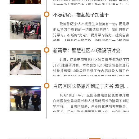
次大会的主要领导有辽阳市政府副市长吕有宏、辽
阳市政府副秘书长苗洪革、辽阳市经信委主任张方
不忘初心，撸起袖子加油干
纪、辽阳市经信委副主任宿文举...
歌德曾说过“人不光是生来就拥有一切，而是靠
他从学习中得到的一切来造就自己”。我们只有广
泛学习，不断的“充电”，提升学习能力、提高自身
修养，才能胜任本职工作。否则即使是一个知识渊
博的人，如果停留在原有的水平上，很快就会被时
新篇章：智慧社区2.0建设研讨会
代淘汰，即使是一个工作上尽心尽力的人...
近日，辽联电商智慧社区项目组于多功能厅召
开2.0建设研讨会，本次会议以2.0建设为基础进行
讨论并梳理1.0阶段项目组工作内容以及人员工作
职责。智慧社区2.0建设研讨会由辽联集团曹玉学
董事长首先进行会议主旨内容指导：董事长强调，
白塔区区长佟恩凡到辽宁声谷 双创孵化基地考察指导
未来将是大数据的时代，当整个大...
10月18日下午， 辽阳市白塔区区长佟恩凡在
白塔区就业局冯局长和人社局韩局长的陪同下到辽
宁声谷——白塔区创新、创业孵化基地考察指导。
佟区长一行在辽联集团董事长曹玉学、双创基地总
经理王纪元陪同下参观了基地建设，听取了曹玉学
董事长的工作汇报，详细了解了基地的各...