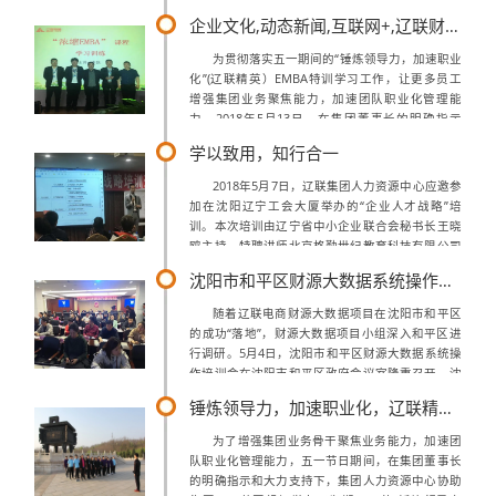
生管理非常重视。员工食堂，舌尖上的安全重比泰
企业文化,动态新闻,互联网+,辽联财源大数据,公司新闻,财源大数据
山。公司董事长，总经理每天都在员...
为贯彻落实五一期间的“锤炼领导力，加速职业
化”(辽联精英）EMBA特训学习工作，让更多员工
增强集团业务聚焦能力，加速团队职业化管理能
力。2018年5月13日，在集团董事长的明确指示
下，集团人力资源中心协助集团CEO共同在集团大
学以致用，知行合一
会议室组织举办了“锤炼领导力 ...
2018年5月7日，辽联集团人力资源中心应邀参
加在沈阳辽宁工会大厦举办的“企业人才战略”培
训。本次培训由辽宁省中小企业联合会秘书长王晓
鸥主持，特聘讲师北京格勤世纪教育科技有限公司
王正尹老师担任主讲。本次培训针对中小企业人才
沈阳市和平区财源大数据系统操作培训会顺利召开
引进难，留住难，能力水平难以满足企...
随着辽联电商财源大数据项目在沈阳市和平区
的成功“落地”，财源大数据项目小组深入和平区进
行调研。5月4日，沈阳市和平区财源大数据系统操
作培训会在沈阳市和平区政府会议室隆重召开，沈
阳市财政局局长杨峰亲自主持会议，各委办局的操
锤炼领导力，加速职业化，辽联精英“EMBA”特训活动报道
作人员参加会议。沈阳市和平区财源大数...
为了增强集团业务骨干聚焦业务能力，加速团
队职业化管理能力，五一节日期间，在集团董事长
的明确指示和大力支持下，集团人力资源中心协助