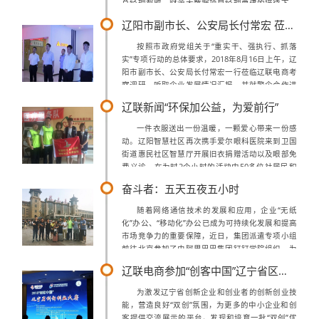
总经理郝鹍、财源大数据项目经理曹建的接待下，
何长军局长对辽联集团总部进行了详细考察，集团
辽阳市副市长、公安局长付常宏 莅临辽联电商调研指导
的发展历程、各项业务做了详细了解，...
按照市政府党组关于“重实干、强执行、抓落
实”专项行动的总体要求，2018年8月16日上午，辽
阳市副市长、公安局长付常宏一行莅临辽联电商考
察调研，听取企业发展情况汇报，并就警企合作进
行工作指导。市政府副秘书长张国禹，市公安局办
辽联新闻“环保加公益，为爱前行”
公室主任明间，市公安局党委秘书宋...
一件衣服送出一份温暖，一颗爱心带来一份感
动。辽阳智慧社区再次携手爱尔眼科医院来到卫国
街道惠民社区智慧厅开展旧衣捐赠活动以及眼部免
费义诊，在为时2个小时的活动中50多位社居民积
极参与。爱心捐助 情系社区8月15日辽阳智慧社区
奋斗者：五天五夜五小时
来到白塔区卫国街道惠民社区智慧厅开...
随着网络通信技术的发展和应用，企业“无纸
化”办公、“移动化”办公已成为可持续化发展和提高
市场竞争力的重要保障，近日，集团派遣专项小组
前往北京参加了由阿里巴巴集团钉钉学院组织，为
期一周的华北大区“拉新+部署”服务商晋级培训考
辽联电商参加“创客中国”辽宁省区域赛
试。专项小组抵达北京担任本次培训的...
为激发辽宁省创新企业和创业者的创新创业技
能，营造良好“双创”氛围，为更多的中小企业和创
客提供交流展示的平台，发现和培育一批“双创”优