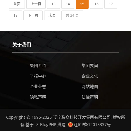
首页
上一页
13
14
15
16
17
18
下一页
末页
共 24 页
关于我们
集团介绍
集团要闻
举报中心
企业文化
企业荣誉
网站地图
隐私声明
法律声明
Copyright
1995-2025
辽宁联众科技开发集团有限公司.
版权所
有.基于
Z-BlogPHP
搭建.
辽ICP备12015337号