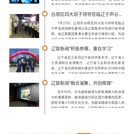
秀项目和团队。选拔推荐反映辽宁省“双创”成果的
企业和创客参加2018年“创客中国”创新创业大赛总
白塔区四大班子领导莅临辽宁声谷双创孵化基地参观指导
决赛。2018年7月23日，...
7月23日，辽阳市白塔区四大班子领导莅临辽
宁声谷双创孵化基地以及辽联服务外包进行指导调
研。由辽联集团董事长曹玉学进行接待介绍，先后
介绍了自主研发的辽联财源大数据项目和智慧社区
项目，以及辽联服务外包项目和目前企业入驻情
辽联新闻“积极参赛，重在学习”
况。曹玉学董事长介绍孵化基地概况在董事长...
辽宁省总工会同辽宁省科学技术厅、辽宁省人
力资源和社会保障厅、辽宁省工业和信息化委员
会、辽宁省住房和城乡建设厅共同举办2018年中国
技能大赛—辽宁省“技师杯”职工技能大赛暨第六届
全国职工职业技能大赛辽宁赛区选拔赛，大赛分钳
辽联新闻“融合凝聚，共创辉煌”
工、焊工、操作工、装调维修工、网络与...
当今时代，文化越来越成为民族凝聚力和创造
力的重要源泉，越来越成为综合国力重要的因素，
因而丰富人们的文化生活，也越来越成为我国人民
的热切愿望。与此同时，辽联集团对企业文化也是
非常注重，以文化来提升凝聚力，以文化来提高软
实力。随着企业改革发展不断推进，企业文化...