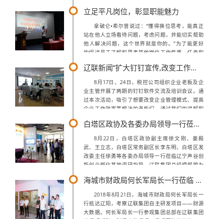
主题，几十位来自大数据和人工智能领域的大师、
立足平凡岗位，彰显职能魅力
专家以及企业高管发表主题演...
拿破仑•希尔曾说过：“懂得换位思考，能真正
站在他人立场看待问题，考虑问题，并能切实帮助
他人解决问题，这个世界就是你的。”为了能更好
的促进员工了解和思考其他岗位工作性质、任务和
要求，提出个人见解及建议，提升工作效率，营造
辽联新闻“扩大钉钉宣传,改变工作方式”
良好有效的沟通氛围，积极协调，相互理解...
8月17日、24日，税控公司组织企业老板及企
业主管开展了两期的钉钉软件交流及培训会议。通
过本次活动，吸引了想要改变企业管理模式、提高
企业工作效率等想法的老板们，通过我们的讲解和
介绍，大部分企业非常认同钉钉的管理模式，对钉
白塔区政协及各委办局领导一行莅临辽联双创孵化基地调研指导
钉的宣传和钉钉的推广起到了很大的作用...
8月22日，白塔区政协副主席徐文刚、姜殿
武、王立志，白塔区常务副区长李东明、白塔区发
改委主任徐勇等各委办局领导一行莅临辽宁声谷创
新创业孵化基地调研指导，辽联集团总经理郝鹍为
领导详细介绍了双创基地的运行情况，并对入驻企
海城市财政局何长军局长一行莅临 辽联集团考察财源大数据项目
业情况、浪潮大数据创新应用中心以及服务外...
2018年8月21日，海城市财政局何长军局长一
行抵达辽阳，考察辽联集团自主研发项目——财源
大数据。何长军局长一行参观集团总部在辽联集团