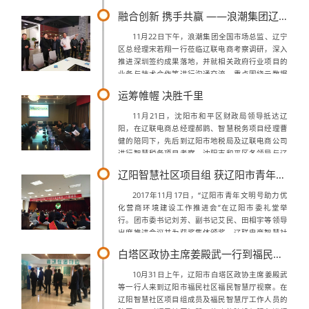
主题展，做为辽宁联睿科技有限公司的合作伙伴辽
融合创新 携手共赢 ――浪潮集团辽宁区宋若翔总经理莅临考察调研
联集团旗下的馋猫特特、智慧...
11月22日下午，浪潮集团全国市场总监、辽宁
区总经理宋若翔一行莅临辽联电商考察调研，深入
推进深圳签约成果落地，并就相关政府行业项目的
业务与技术合作等进行沟通交流，重点围绕云数据
中心、云服务大数据、政务系统平台建设等内容，
运筹帷幄 决胜千里
加强务实合作。辽阳市白塔区委书记蔡鸿...
11月21日，沈阳市和平区财政局领导抵达辽
阳，在辽联电商总经理郝鹍、智慧税务项目经理曹
健的陪同下，先后到辽阳市地税局及辽联电商公司
进行智慧税务项目考察。沈阳市和平区各领导与辽
联电商在辽阳市地税局对接项目沈阳市和平区财政
辽阳智慧社区项目组 获辽阳市青年文明号荣誉称号
局一行领导首先来到辽阳市地税局，在地税...
2017年11月17日，“辽阳市青年文明号助力优
化营商环境建设工作推进会”在辽阳市委礼堂举
行。团市委书记刘芳、副书记艾民、田相宇等领导
出席推进会议并为获奖集体颁奖。辽联电商智慧社
区项目组获得“辽阳市青年文明号”荣誉称号。本次
白塔区政协主席姜殿武一行到福民智慧厅视察工作
会议是深入贯彻落实“全市青年文明...
10月31日上午，辽阳市白塔区政协主席姜殿武
等一行人来到辽阳市福民社区福民智慧厅视察。在
辽阳智慧社区项目组成员及福民智慧厅工作人员的