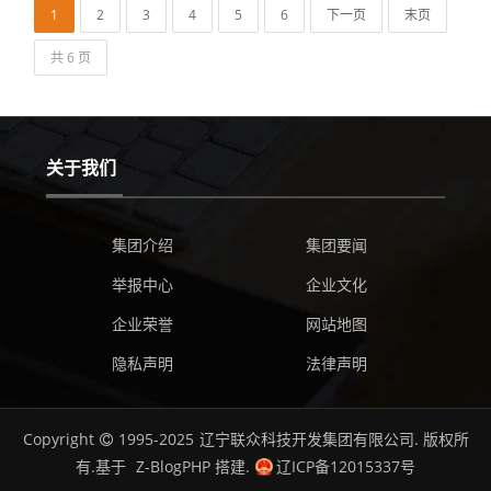
1
2
3
4
5
6
下一页
末页
共 6 页
关于我们
集团介绍
集团要闻
举报中心
企业文化
企业荣誉
网站地图
隐私声明
法律声明
Copyright
1995-2025
辽宁联众科技开发集团有限公司.
版权所
有.基于
Z-BlogPHP
搭建.
辽ICP备12015337号