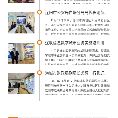
为，整合政府资源、集聚社会资源、引领市场资
源，深度融合创新链、产业链、资金链、政策链、
辽阳市公安局白塔分局局长程刚莅临辽联信息调研指导
人才链等，促进数字经济和实体经济协同发...
11月19日下午，辽阳市白塔区人民政府副区
长、市公安局白塔分局局长程刚莅临辽联信息调研
指导工作，市公安局白塔分局西关派出所所长陈祉
屹，辽联信息董事长曹玉学陪同调研座谈。程刚局
长一行莅临辽联信息重点调研大数据在公安工作、
辽联信息数字城市业务实施培训班开课
疫情防控、反诈宣传、便民服务的应用，走...
为了更好的匹配集团的战略发展需求，提高数
字城市事业部实施人员实战能力，做好业务后期支
撑工作，11月13日组织了数字城市业务实施培训。
辽联信息作为全国中小城市新型数字城市建设的引
领者深知企业的竞争，实际上是人才的竞争，实施
海城市财政局副局长尤辉一行到辽联集团莅临考察
培训是巩固强化理论知识，增强实操水平...
2021年11月4日，海城市财政局副局长尤辉、
预算科长王新一行先后抵达沈阳市皇姑区财政局和
辽阳市辽联集团考察财源大数据及财政大数据项目
建设事宜。考察团一行首先抵达沈阳市皇姑区考察
辽联集团与沈阳市皇姑区财政局合作的财源大数据
及财政大数据项目的建设运行情况，而...