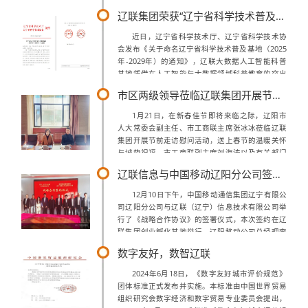
输困难等挑战，于2025年12月26日顺利完成27台
辽联集团荣获“辽宁省科学技术普及基地”称号
打印机的紧急配送与交接，并同步启...
近日，辽宁省科学技术厅、辽宁省科学技术协
会发布《关于命名辽宁省科学技术普及基地（2025
年-2029年）的通知》，辽联大数据人工智能科普
基地凭借在人工智能与大数据领域科普教育的突出
贡献，正式入选、榜上有名。辽联大数据人工智能
市区两级领导莅临辽联集团开展节前走访慰问活动
科普基地自成立以来，始终以“普及...
1月21日，在新春佳节即将来临之际，辽阳市
人大常委会副主任、市工商联主席张冰冰莅临辽联
集团开展节前走访慰问活动，送上春节的温暖关怀
与诚挚祝福。市工商联副主席刘海涛以及有关部门
负责同志参加慰问活动。张冰冰主席与曹玉学董事
辽联信息与中国移动辽阳分公司签署战略合作协议
长座谈交流，重点了解企业年度发展建设情...
12月10日下午，中国移动通信集团辽宁有限公
司辽阳分公司与辽联（辽宁）信息技术有限公司举
行了《战略合作协议》的签署仪式，本次签约在辽
联集团创业孵化基地举行。辽阳移动公司总经理李
兵、辽阳移动公司副总经理程黎、辽阳移动公司综
数字友好，数智辽联
合部经理宋志滨、辽阳移动公司政企客户...
2024年6月18日，《数字友好城市评价规范》
团体标准正式发布并实施。本标准由中国世界贸易
组织研究会数字经济和数字贸易专业委员会提出，