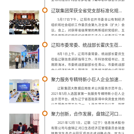
于2023年8月18日正式批准《数字友好城市评价规
范》团体标准立项，2023年11月18日和2024年1月
辽联集团荣获全省党支部标准化规范化建设示范点荣誉称号
6日分别召开了《...
5月17日下午，辽阳市召开市委非公有制经济
组织和社会组织工作委员会第九次全体（扩大）会
议。会上，对获得省级荣誉的两新组织党组织、五
星级两新组织党组织代表和先进个人代表进行了表
彰。辽联集团党支部荣获“全省党支部标准化规范
辽阳市委常委、统战部长霍庆生莅临辽联信息调研指导
化建设示范点”和辽阳市“五星级两新组织...
8月1日上午，辽阳市委常委、统战部长霍庆生
莅临辽联信息调研指导工作，市科协党组书记、主
席顾海冰，市委统战部副部长任青山，市委统战部
非公经济科负责人廖镜淳，市委统战部非公经济科
四级主任科员吴科及辽联信息董事长曹玉学陪同调
聚力服务专精特新小巨人企业加速赋能高质量发展
研。此次走访调研，是市委统战部贯彻落实...
辽联集团大数据应用技术公共服务示范平台，
2021年5月入选国家第一批服务专精特新小巨人企
业示范平台，成为辽宁省首批获得中央资金支持的
公共服务示范平台之一。入选示范平台以来，能够
按照国家工信部、财政部及省工信厅、财政厅文件
聚力创新，合作发展，盘锦辽河口生态经济区管理委员会与辽联信息达成战略合作
通知要求，在省市财政和工信部门指导下...
2021年12月1日，辽联（辽宁）信息技术股份
有限公司与盘锦辽河口生态经济区管理委员会就盘
锦数字生态产业园区项目达成战略合作。双方认