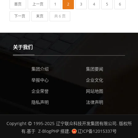
首页
上一页
1
2
3
4
5
6
下一页
末页
共 6 页
关于我们
集团介绍
集团要闻
举报中心
企业文化
企业荣誉
网站地图
隐私声明
法律声明
Copyright
1995-2025
辽宁联众科技开发集团有限公司.
版权所
有.基于
Z-BlogPHP
搭建.
辽ICP备12015337号