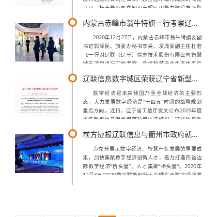
认可，标志着公司在知识产权运用能力建设方面取
得了新的突破。为深入实施国家知识产权战略，进
内蒙古赤峰市翁牛特旗一行考察辽联信息智慧城市项目
一步提升工业企业知识产权应用能力，国家工...
2020年12月27日，内蒙古赤峰市翁牛特旗委副
书记郭泽民、旗委办秘书李昊、发改委副主任杜若
飞一行对辽联（辽宁）信息技术股份有限公司智慧
城市项目进行实地考察，欲将智慧产业生态体系引
入到内蒙古赤峰市翁牛特旗。内蒙古赤峰市翁牛特
辽联信息数字城区荣获辽宁省新型信息消费示范项目
旗考察团一行来到辽宁声谷创业孵化...
数字经济是未来我国乃至全球经济的主要形
态，大力发展数字经济是“十四五”时期的战略规划
重点方向。近日，辽宁省工信厅发文公布2020年度
省级新型信息消费示范项目评选结果，辽联信息数
字城区项目荣获“辽宁省新型信息消费示范项目”，
前方捷报辽联信息与衢州市政府就华为生态产业落地项目达成合作
并成功入围全国工业APP和信息消费...
为充分展示数字经济、智慧产业发展的重要成
果，加快集聚数字经济创新人才，着力打造四省边
际数字经济“桥头堡”、人才集聚“桥头堡”。2020年
12月3日“2020数字赋能创新大会暨东南数字经济发
展研究院专家报告会”于衢州市智慧新城召开。主
要专家及衢州市四大班子主...