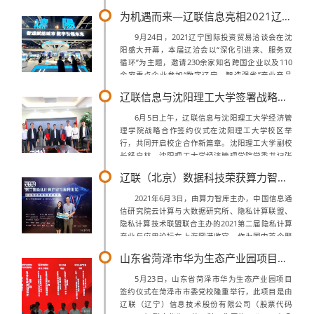
5G应用及数据安全等大数据技术创新与创新应用方
为机遇而来—辽联信息亮相2021辽宁国际投资贸易洽谈会
向，共同探讨和推动大数据、物联...
9月24日，2021辽宁国际投资贸易洽谈会在沈
阳盛大开幕，本届辽洽会以“深化引进来、服务双
循环”为主题，邀请230余家知名跨国企业以及110
余家重点企业参加“数字辽宁、智造强省”产业产品
展，展馆面积2万平方米，采用线上和线下融合方
辽联信息与沈阳理工大学签署战略合作协议
式举办，设立辽宁产业产品馆...
6月5日上午，辽联信息与沈阳理工大学经济管
理学院战略合作签约仪式在沈阳理工大学校区举
行，共同开启校企合作新篇章。沈阳理工大学副校
长舒启林，沈阳理工大学经济管理学院党委书记张
红伟、沈阳理工大学经济管理学院院长孟越、何伟
辽联（北京）数据科技荣获算力智库“2020最具潜力的新锐数据智能企业”奖项——共话隐私计算未来趋势
胜教授、赵强教授、沈阳理工大学经济管理学...
2021年6月3日，由算力智库主办，中国信息通
信研究院云计算与大数据研究所、隐私计算联盟、
隐私计算技术联盟联合主办的2021第二届隐私计算
产业与应用论坛在上海圆满收官。作为国内首个聚
焦隐私计算领域的年度行业权威盛会，辽联(北京）
山东省菏泽市华为生态产业园项目成功签约
数据科技开发有限公司总经理郑...
5月23日，山东省菏泽市华为生态产业园项目
签约仪式在菏泽市市委党校隆重举行，此项目是由
辽联（辽宁）信息技术股份有限公司（股票代码