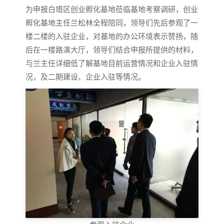
为申报白塔区创业孵化基地莅临基地考察调研，创业
孵化基地主任兰松林全程陪同，领导们先后参观了一
楼二楼的入驻企业，对基地的办公环境表示赞扬，随
后在一楼路演大厅，领导们结合申报所提供的材料，
与兰主任详细低了解基地目前运营情况和企业入驻情
况，及二期建设、企业入驻等情况。