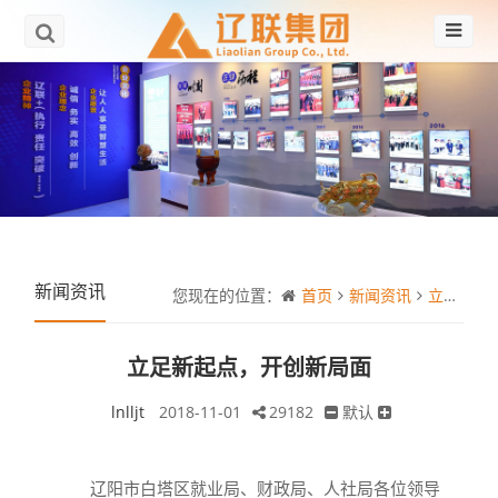
新闻资讯
您现在的位置：
首页
新闻资讯
立足新起点，开创新局面
立足新起点，开创新局面
lnlljt
2018-11-01
29182
默认
辽阳市白塔区就业局、财政局、人社局各位领导