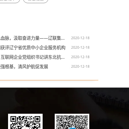
汲取奋进力量——辽联集团党支部开展迎七一感党恩红色研学活动
2020-12-18
团获评辽宁省优质中小企业服务机构
2020-12-18
网企业党组织书记讲东北抗联故事——辽联集团党支部
2020-12-18
能强根基，清风护航促发展
2020-12-18