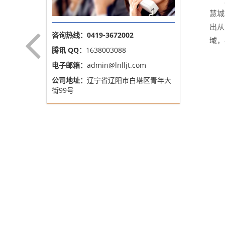
慧城
出从
咨询热线：0419-3672002
域，
腾讯 QQ：
1638003088
电子邮箱：
admin@lnlljt.com
公司地址：
辽宁省辽阳市白塔区青年大
街99号