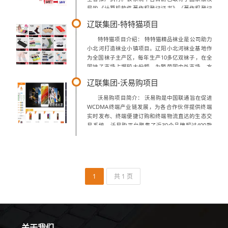
局的《计算机软件著作权登记证书》（著作权登记
号：2015SR084384）随着市场经济的快速发展税
辽联集团-特特猫项目
源构成和征税环境都发生了很大...
特特猫项目介绍： 特特猫精品袜业是公司助力
小北河打造袜业小镇项目。辽阳小北河袜业基地作
为全国袜子主产区，每年生产10多亿双袜子，在全
国袜子市场占据较大份额，为繁荣国内外市场、方
便人民群众生产生活起到了巨大作用，但面临着产
辽联集团-沃易购项目
品粗放、缺少精品，知名品牌少、附加值...
沃易购项目简介： 沃易购是中国联通旨在促进
WCDMA终端产业链发展，为各合作伙伴提供终端
实时发布、终端便捷订购和终端物流直达的生态交
易系统。沃易购平台聚集了近30个品牌超过400款
WCDMA手机，提供7×24小时便捷服务，代理商伙
伴与终端供应伙伴直接交易，...
1
共 1 页
关于我们