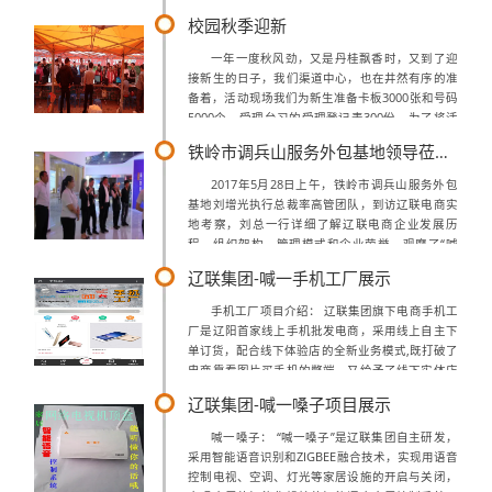
董事长首先进行会议主旨内容指导：董事长强调，
校园秋季迎新
未来将是大数据的时代，当整个大...
一年一度秋风劲，又是丹桂飘香时，又到了迎
接新生的日子，我们渠道中心，也在井然有序的准
备着，活动现场我们为新生准备卡板3000张和号码
5000个，受理台习的受理登记表300份，为了将活
动更加顺利你的进行，我们把工作做了最细，每一
铁岭市调兵山服务外包基地领导莅临考察
个受理台席的卡板分配，和卡板登...
2017年5月28日上午，铁岭市调兵山服务外包
基地刘增光执行总裁率高管团队，到访辽联电商实
地考察，刘总一行详细了解辽联电商企业发展历
程、组织架构、管理模式和企业荣誉，观摩了“喊
一嗓子”智能家居语音控制系统等智能产品演示，
辽联集团-喊一手机工厂展示
对辽联电商智慧税务、智慧社区、全网营...
手机工厂项目介绍： 辽联集团旗下电商手机工
厂是辽阳首家线上手机批发电商，采用线上自主下
单订货，配合线下体验店的全新业务模式,既打破了
电商靠看图片买手机的弊端，又给予了线下实体店
全新的定义规则，做到线上线下的完美结合。
辽联集团-喊一嗓子项目展示
喊一嗓子： “喊一嗓子”是辽联集团自主研发，
采用智能语音识别和ZIGBEE融合技术，实现用语音
控制电视、空调、灯光等家居设施的开启与关闭，