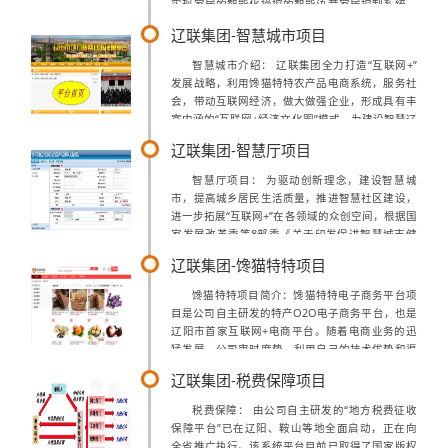
实现家居的智能化操控的智能语音家居控制系统。
主要功能介绍： （1）告别繁琐的操作程序和调试
辽联集团-智慧城市项目
功能，语音识别遥控家居指令，...
智慧城市介绍： 辽联集团全力打造“互联网+”
发展战略，利用馋猫特特农产品电商系统，服务社
会，带动互联网经济，做大做强企业，形成具有丰
富内涵的“互联网+经济文化圈”模式，为建设智慧辽
阳做出贡献！公司智慧城市建设框架以及电子商务
辽联集团-智慧厅项目
模式由以下几方面构成：一、建立城...
智慧厅项目： 为驱动创新理念，建设智慧城
市，提高城乡居民生活质量，推进智慧社区建设，
进一步拓展“互联网+”在各领域的众创空间，根据国
家发展改革委等8部委《关于印发促进智慧城市健
康发展的指导意见的通知》(发改高技〔2014〕
辽联集团-馋猫特特项目
1770号)精神，特规划本项目。 ...
馋猫特特项目简介：馋猫特特电子商务平台项
目是公司自主研发的特产O2O电子商务平台，也是
辽阳市首家互联网+电商平台。随着电商业务的迅
猛发展，公司审时度势，利用自己的技术优势和渠
道优势，全力向垂直电商领域发力，自主开发了拥
辽联集团-税费保障项目
有完全自主知识产权的“馋猫特特”特产O...
税费保障： 由公司自主研发的“地方税费征收
保障平台”已在辽阳、鞍山等地全面启动，正在向
全省推广执行。该系统平台目前已取得了国家版权