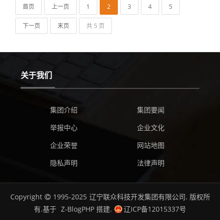
首页
上一页
1
2
3
4
5
下一页
末页
共 5 页
关于我们
集团介绍
集团要闻
举报中心
企业文化
企业荣誉
网站地图
隐私声明
法律声明
Copyright
1995-2025
辽宁联众科技开发集团有限公司.
版权所
有.基于
Z-BlogPHP
搭建.
辽ICP备12015337号