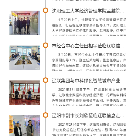
产业与应用论坛在上海圆满收官。作为国内首个聚
焦隐私计算领域的年度行业权威盛会，辽联(北京）
沈阳理工大学经济管理学院孟越院长莅临辽联信息调研
数据科技开发有限公司总经理郑...
4月22日上午，沈阳理工大学经济管理学院孟
越院长一行莅临辽联信息调研指导工作，沈阳理工
大学经济管理学院何伟胜教授、赵强教授，辽宁巨
子实业股份有限公司卢升萍董事长，辽联信息董事
长曹玉学、副总裁武东参加调研座谈。孟越院长一
市经合中心主任田相宇莅临辽联信息调研指导
行首先到白塔区大数据指挥中心实地考察，...
3月29日，市经合中心主任田相宇莅临辽联信
息调研指导工作，副主任关旭明，副主任康庄，白
塔区经合局长朱莽，辽联信息董事长曹玉学参加调
研座谈。田相宇主任一行在集团总部听取了企业发
展历程、组织架构、重点项目以及自主知识产权讲
辽联集团与中科绿色智慧城市产业联盟达成智慧数据产业项目合作意向
解介绍，深入了解企业创新发展机制和参与...
2021年3月18日下午，辽联集团董事长曹玉
学、辽联北京数据科技总经理郑程一行拜访中科绿
色智慧城市产业联盟秘书长王永刚、主任古毅，双
方在北京恒基中心洽谈会晤。曹玉学董事长介绍了
辽联集团去年在数字城市，大数据应用，云计算，
辽阳市副市长刘欣莅临辽联信息走访慰问
人工智能等领域公司的业务发展并分享了...
2021年2月4日下午，辽阳市副市长、辽阳县委
书记刘欣莅临辽联信息新春走访，慰问2020年度
“兴辽英才”-科技创业领军人才、辽联信息曹玉学董