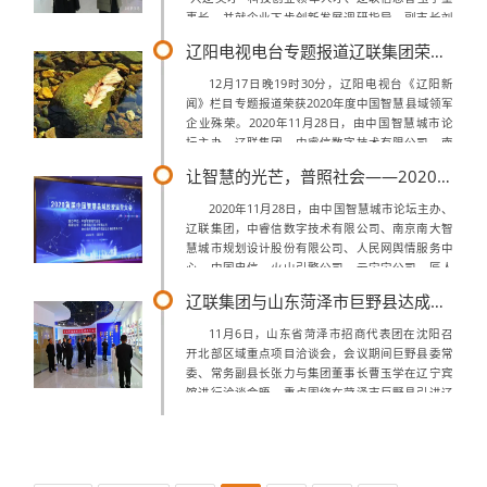
事长，并就企业下步创新发展调研指导。副市长刘
欣一行在集团总部听取了企业发展历程、组织架
辽阳电视电台专题报道辽联集团荣获2020年度中国智慧县域领军企业殊荣
构、重点项目以及自主知识产权讲...
12月17日晚19时30分，辽阳电视台《辽阳新
闻》栏目专题报道荣获2020年度中国智慧县域领军
企业殊荣。2020年11月28日，由中国智慧城市论
坛主办，辽联集团、中睿信数字技术有限公司、南
京南大智慧城市规划设计股份有限公司、人民网舆
让智慧的光芒，普照社会——2020年首届中国智慧县域投资运营大会
情服务中心、中国电信、火...
2020年11月28日，由中国智慧城市论坛主办、
辽联集团，中睿信数字技术有限公司、南京南大智
慧城市规划设计股份有限公司、人民网舆情服务中
心、中国电信、火山引擎公司、云宝宝公司、匠人
智慧公司等企业支持，来自新华三、金山云、宏崎
辽联集团与山东菏泽市巨野县达成智慧生态产业项目合作意向
达、卓尔信科、烽火科技等全国各地...
11月6日，山东省菏泽市招商代表团在沈阳召
开北部区域重点项目洽谈会，会议期间巨野县委常
委、常务副县长张力与集团董事长曹玉学在辽宁宾
馆进行洽谈会晤，重点围绕在菏泽市巨野县引进辽
联集团智慧生态产业项目——华为机器视觉产线、
航天信息信创产线以及相关智慧城市项目进...