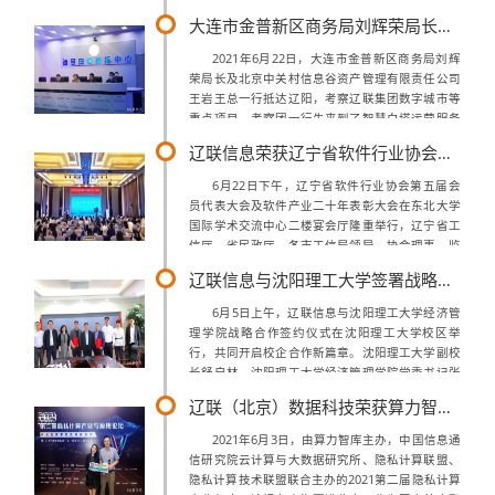
企业研发运营情况汇报，特别关注了数字白塔、财
大连市金普新区商务局刘辉荣局长一行莅临辽联集团考察
源大数据、运营模式亮点等方面。高涛指出，...
2021年6月22日，大连市金普新区商务局刘辉
荣局长及北京中关村信息谷资产管理有限责任公司
王岩王总一行抵达辽阳，考察辽联集团数字城市等
重点项目。考察团一行先来到了智慧白塔运营服务
中心，听取了平台各模块操作演示以及具体功能的
辽联信息荣获辽宁省软件行业协会二十年表彰多项荣誉
讲解，详细了解了智慧白塔运营服务中...
6月22日下午，辽宁省软件行业协会第五届会
员代表大会及软件产业二十年表彰大会在东北大学
国际学术交流中心二楼宴会厅隆重举行，辽宁省工
信厅、省民政厅、各市工信局领导，协会理事、监
事、会员单位代表等参加此次会议。辽联信息获评
辽联信息与沈阳理工大学签署战略合作协议
“辽宁软件产业20年优秀企业”，曹玉学...
6月5日上午，辽联信息与沈阳理工大学经济管
理学院战略合作签约仪式在沈阳理工大学校区举
行，共同开启校企合作新篇章。沈阳理工大学副校
长舒启林，沈阳理工大学经济管理学院党委书记张
红伟、沈阳理工大学经济管理学院院长孟越、何伟
辽联（北京）数据科技荣获算力智库“2020最具潜力的新锐数据智能企业”奖项——共话隐私计算未来趋势
胜教授、赵强教授、沈阳理工大学经济管理学...
2021年6月3日，由算力智库主办，中国信息通
信研究院云计算与大数据研究所、隐私计算联盟、
隐私计算技术联盟联合主办的2021第二届隐私计算