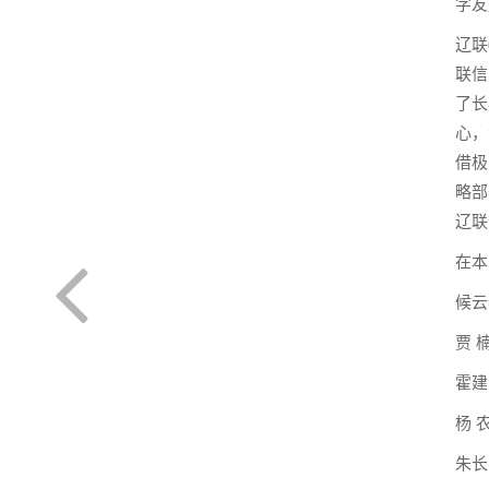
字友
辽联
联信
了长
心，
借极
略部
辽联
在本
候云
贾 
霍建
杨 
朱长