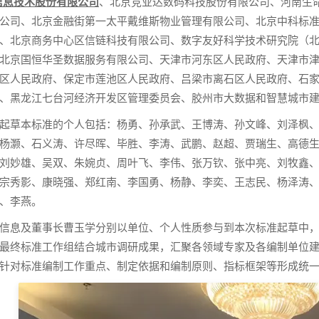
信息技术股份有限公司
、北京竞业达数码科技股份有限公司、河南生
公司、北京金融街第一太平戴维斯物业管理有限公司、北京中科标
、北京商务中心区信链科技有限公司、数字友好科学技术研究院（
北京国恒华圣数据服务有限公司、天津市河东区人民政府、天津市
区人民政府、保定市莲池区人民政府、吕梁市离石区人民政府、石
、黑龙江七台河经济开发区管理委员会、胶州市大数据和智慧城市
起草本标准的个人包括：杨勇、孙承武、王博涛、孙文峰、刘泽枫
杨灏、石义涛、许尽晖、毕胜、李涛、武鹏、赵超、贾瑞生、高德
刘妙雄、吴双、朱婉贞、周叶飞、李伟、张万钦、张中亮、刘牧鑫
宗秀影、康晓强、郑红南、李国勇、杨静、李奕、王志民、杨泽涛
、李燕。
信息及董事长曹玉学分别以单位、个人性质参与到本次标准起草中
最终标准工作组结合城市调研成果，汇聚各领域专家及各编制单位
针对标准编制工作重点、制定依据和编制原则、指标框架等形成统