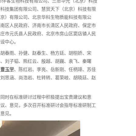
命伴客生物科技有限公司、三思华元（北京）科技
准科技集团有限公司、慧贸天下（北京）科技有限
北京）有限公司、北京华科生物质能科技有限公
津南区人民政府、济南市长清区人民政府、保定市
家庄市元氏县人民政府、北京市房山区窦店镇人民
建设中心。
、胡春雨、孙健、赵春生、杨方廷、胡栩娇、宋
生、刘子韬、熊红云、殷越、胡巍、袁飞、秦曙
、
曹玉学
、陈红岩、李亮、岳新刚、任柄璋、苏佳
、刘思涵、尚浩岩、杜转转、葛荣岐、胡晓廷、赵
，同时在标准研讨过程中积极提出宝贵建议和意
建议、意见，多次召开标准研讨会指导标准研制工
一意见。