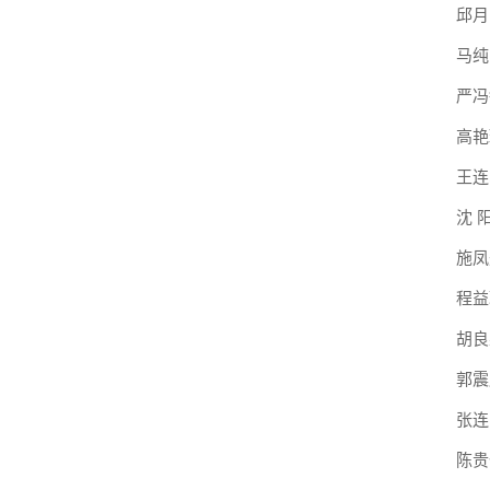
邱月
马纯
严冯
高艳
王连
沈 
施凤
程益
胡良
郭震
张连
陈贵