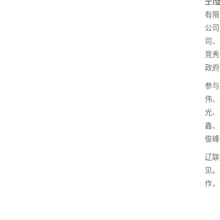
宁)
有限
公司
司、
竞秀
政府
参与
伟、
光、
鑫、
俊峰
辽联
见。
作，