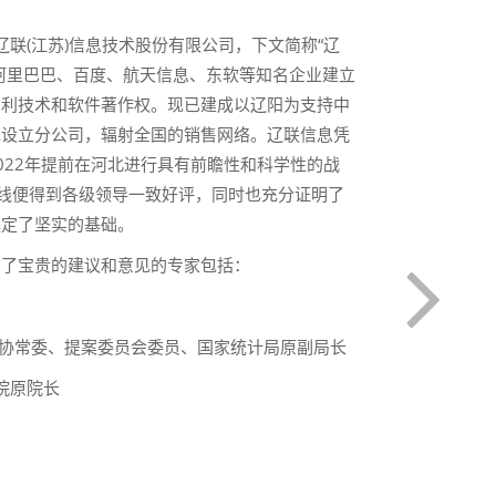
联(江苏)信息技术股份有限公司，下文简称“辽
为、阿里巴巴、百度、航天信息、东软等知名企业建立
专利技术和软件著作权。现已建成以辽阳为支持中
地设立分公司，辐射全国的销售网络。辽联信息凭
022年提前在河北进行具有前瞻性和科学性的战
上线便得到各级领导一致好评，同时也充分证明了
奠定了坚实的基础。
出了宝贵的建议和意见的专家包括：
政协常委、提案委员会委员、国家统计局原副局长
院原院长