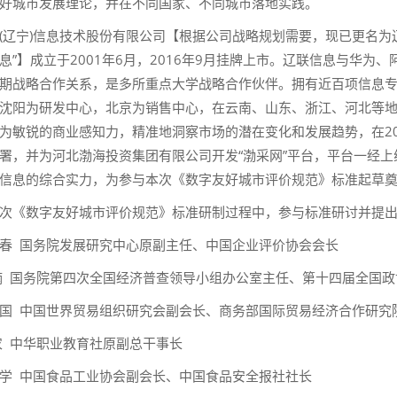
好城市发展理论，并在不同国家、不同城市落地实践。
(辽宁)信息技术股份有限公司【根据公司战略规划需要，现已更名为辽
息”】成立于2001年6月，2016年9月挂牌上市。辽联信息与华
期战略合作关系，是多所重点大学战略合作伙伴。拥有近百项信息
沈阳为研发中心，北京为销售中心，在云南、山东、浙江、河北等
为敏锐的商业感知力，精准地洞察市场的潜在变化和发展趋势，在2
署，并为河北渤海投资集团有限公司开发“渤采网”平台，平台一经
信息的综合实力，为参与本次《数字友好城市评价规范》标准起草
次《数字友好城市评价规范》标准研制过程中，参与标准研讨并提
春 国务院发展研究中心原副主任、中国企业评价协会会长
楠 国务院第四次全国经济普查领导小组办公室主任、第十四届全国
国 中国世界贸易组织研究会副会长、商务部国际贸易经济合作研究
农 中华职业教育社原副总干事长
学 中国食品工业协会副会长、中国食品安全报社社长