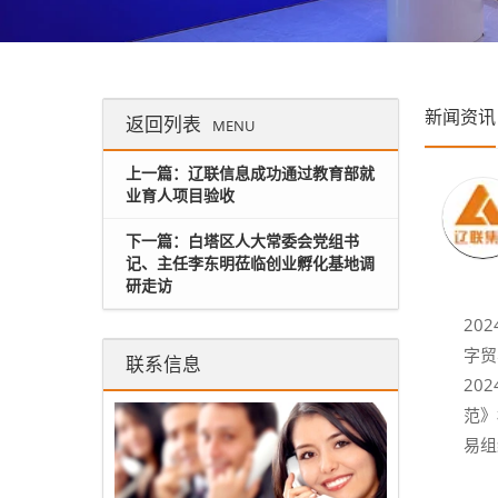
新闻资讯
返回列表
MENU
上一篇：辽联信息成功通过教育部就
业育人项目验收
下一篇：白塔区人大常委会党组书
记、主任李东明莅临创业孵化基地调
研走访
20
字贸
联系信息
20
范》
易组