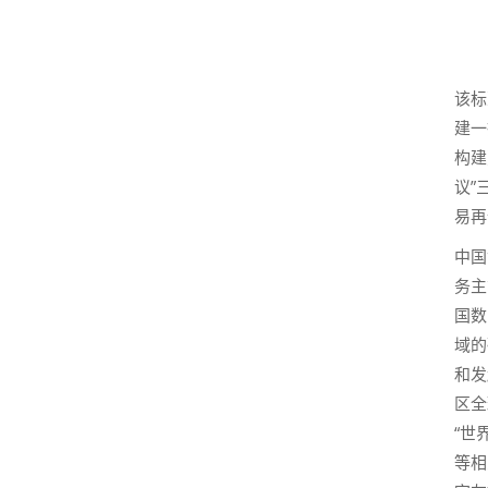
该标
建一
构建
议”
易再
中国
务主
国数
域的
和发
区全
“世
等相