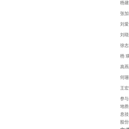
杨建
张加
刘爱
刘晓
徐志
杨
高燕
何珊
王宏
参与
地质
息技
股份