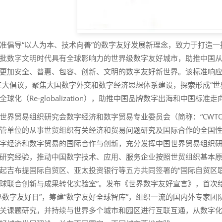
准倡导“以人为本、技术向善”的数字友好发展新理念，致力于打造
批数字文明时代具有全球影响力的世界级数字友好城市，助推中国从“
更加安全、普惠、包容、创新、文明的数字友好新世界。该标准响应“
三大倡议，聚焦大国数字外交和数字经济思想体系建设，探索形成“世
全球化（Re-globalization），助推中国品牌数字出海和中国标准
世界贸易组织研究会数字经济和数字贸易专业委员会（简称：“CWT
管单位的从事世贸组织有关经济和贸易问题研究及国际合作的全国
字经济和数字贸易的国际合作与创新，充分发挥中国世界贸易组织
研究经验，推动中国数字技术、应用、服务企业按照世贸组织基本
起吉布提国际自贸区、亚太投资银行等五方共同签署的“国际自贸区联
球联合创新与成果转化实验室”。发布《世界数字友好宣言》，首次给
界数字友好日”，筹建“数字友好全球智库”，组织一流的国内外专家团队
关课题研究，并持续与世界多个城市和园区进行互联互通，从数字