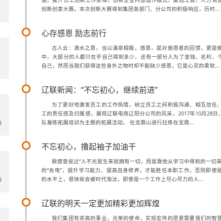
涵，提升员工创新工作思维，创新企业内部运作模式，集团工会、人力资
1
创新创意大赛。本次创新大赛得到集团各部门、分公司的积极响应，历时...
心存感恩 励志前行
古人云：滴水之恩，当以涌泉相报。感恩，是对施恩者的回馈，更是
中，大部分的人都只在乎自己得到多少，还有一部分人为了金钱、名利、
1
自己，然而当我们获得这些身外之物时却不能缺少感恩，它是心灵的柔软...
辽联新闻：“不忘初心，继续前进”
为了更好地激发员工的工作热情，树立员工之间积极沟通、相互信任
工的责任感及归属感，展现辽联电商辽阳分公司的风采。2017年10月28
0
队凝练拓展培训为主题的拓展活动。 在龙鼎山进行拉练在龙鼎...
不忘初心，撸起袖子加油干
歌德曾说过“人不光是生来就拥有一切，而是靠他从学习中得到的一切来
的“充电”，提升学习能力、提高自身修养，才能胜任本职工作。否则即使
0
的水平上，很快就会被时代淘汰，即使是一个工作上尽心尽力的人...
辽联的明天一定更加精彩更加辉煌
我们集团有崇高的事业，光荣的使命，实现宏伟的愿景需要我们的智