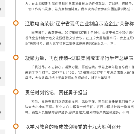
力，在本战略期对我们管理团队来说最根本的任务就是：定战略、搭班子
0
一切工作的出发点、着力点和落脚点。我本次有机会参加集团拓展训练营...
辽联电商荣获“辽宁省现代企业制度示范企业”荣誉
国庆将至，再获佳誉。2017年9月27日上午9时，由辽宁省工业和信
现代企业制度示范交流暨经验交流会议，在辽宁大厦隆重举行，会上辽联
9
业”荣誉称号，成为辽宁省第二批获此殊荣的8家企业之一，本...
凝聚力量，再创佳绩--辽联集团隆重举行半年总结
千帆过尽，不忘初心。凝聚力量，再创佳绩。带着上半年勤奋忘我工
来到了下半财年。2017年9月15日，“辽联集团2017年半年总结表彰大
9
举行，大会认真总结上半年取得的各项成绩，对下半年进行...
责任时刻铭记，责任勇于担当
担当、责任在我们身边无处没有，无处不在，担当起责任是我们每个
边大大小小的事情。每个人心中都有一份责任，言行中都折射着一份担当
9
神。销售人员接触的客户越多,客户量越大,碰到的客户类型就越多。不同...
以学习教育的新成效迎接党的十九大胜利召开