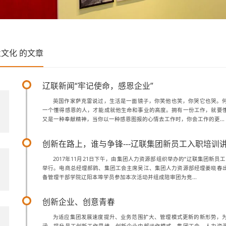
业文化
的文章
辽联新闻“牢记使命，感恩企业”
英国作家萨克雷说过，生活是一面镜子，你笑他也笑，你哭它也哭。
一个懂得感恩的人，才能成就他生命和事业的高度。拥有一份工作，就要
1
又是一种奉献精神，当你以一种感恩图报的心情去工作时，你会工作的更...
创新在路上，谁与争锋---辽联集团新员工入职培训
2017年11月21日下午，由集团人力资源部组织举办的“辽联集团新
举行。电商总经理郝鹍、集团工会主席吴江、集团人力资源部经理姜晓春
1
备管理干部学院辽阳本埠学员参加本次活动并组成陪审团为竞...
创新企业、创意青春
为适应集团发展速度提升、业务范围扩大、管理模式更新的新形势，