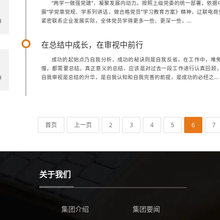
“两学一做强党建”，凝聚发展内动力。按照上级党委的统一部署，依据
展“学党章党规、学系列讲话，做合格党员”学习教育方案》精神，辽联电商
9
紧密联系企业发展实际，全体党员学得更多一些、更深一些，...
在总结中成长，在审视中前行
成功的起始点乃自我分析，成功的秘诀则是自我反省。在工作中，难
慢，都需要总结。真正意义的总结，应该是对过去一段工作进行认真回顾
9
自我审视是总结的升华，是自我认知和自我完善的前提，是成功的必经之...
首页
上一页
2
3
4
5
6
7
关于我们
集团介绍
集团要闻